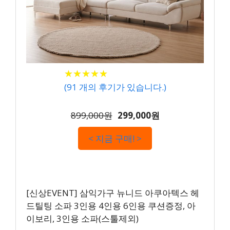
★
★
★
★
★
★
★
★
★
★
(
91
개의 후기가 있습니다.)
899,000원
299,000원
< 지금 구매! >
[신상EVENT] 삼익가구 뉴니드 아쿠아텍스 헤
드틸팅 소파 3인용 4인용 6인용 쿠션증정, 아
이보리, 3인용 소파(스툴제외)