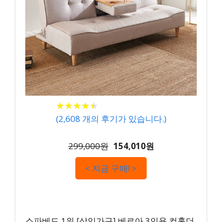
★
★
★
★
★
★
★
★
★
★
(
2,608
개의 후기가 있습니다.)
299,000원
154,010원
< 지금 구매! >
소파베드 1위 [삼익가구] 베르아 3인용 컵홀더