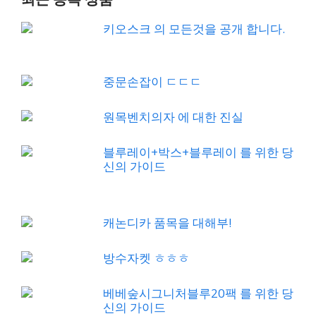
키오스크 의 모든것을 공개 합니다.
중문손잡이 ㄷㄷㄷ
원목벤치의자 에 대한 진실
블루레이+박스+블루레이 를 위한 당
신의 가이드
캐논디카 품목을 대해부!
방수자켓 ㅎㅎㅎ
베베숲시그니처블루20팩 를 위한 당
신의 가이드