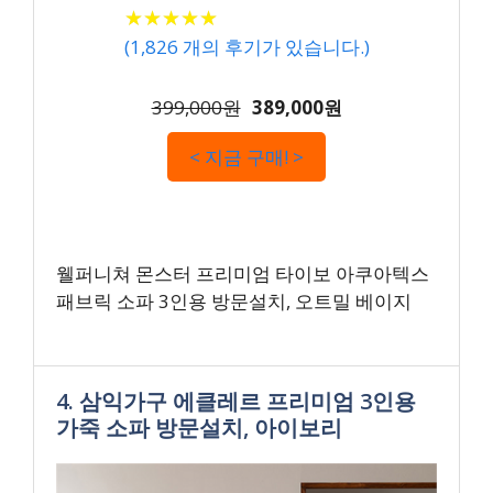
★
★
★
★
★
★
★
★
★
★
(
1,826
개의 후기가 있습니다.)
399,000원
389,000원
< 지금 구매! >
웰퍼니쳐 몬스터 프리미엄 타이보 아쿠아텍스
패브릭 소파 3인용 방문설치, 오트밀 베이지
4. 삼익가구 에클레르 프리미엄 3인용
가죽 소파 방문설치, 아이보리