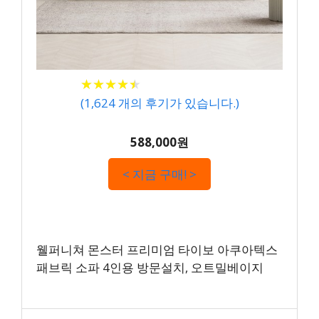
★
★
★
★
★
★
★
★
★
★
(
1,624
개의 후기가 있습니다.)
588,000원
< 지금 구매! >
웰퍼니쳐 몬스터 프리미엄 타이보 아쿠아텍스
패브릭 소파 4인용 방문설치, 오트밀베이지