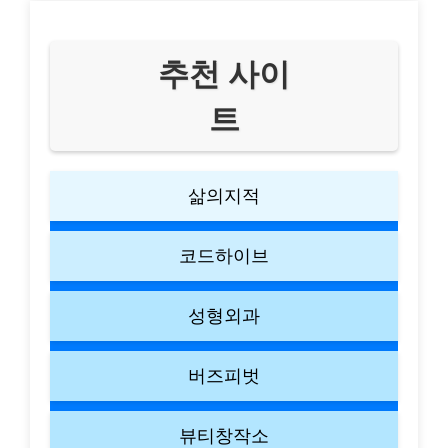
추천 사이
트
삶의지적
코드하이브
성형외과
버즈피벗
뷰티창작소