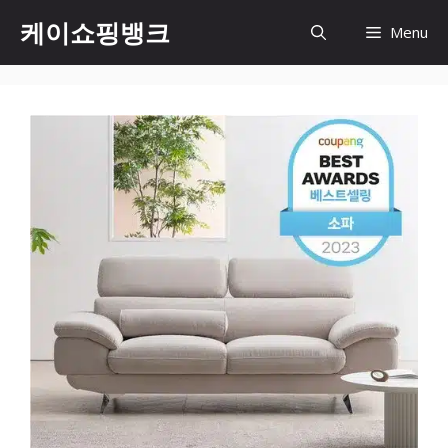
Skip
케이쇼핑뱅크
Menu
to
content