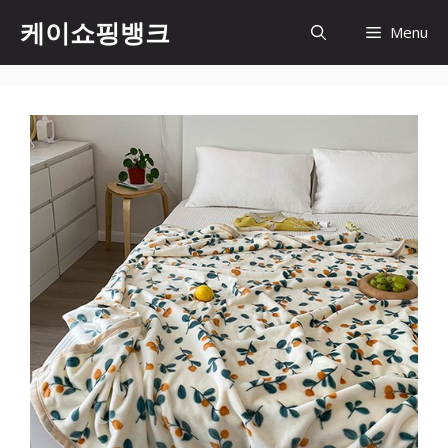
Skip
케이쇼핑뱅크
Menu
to
content