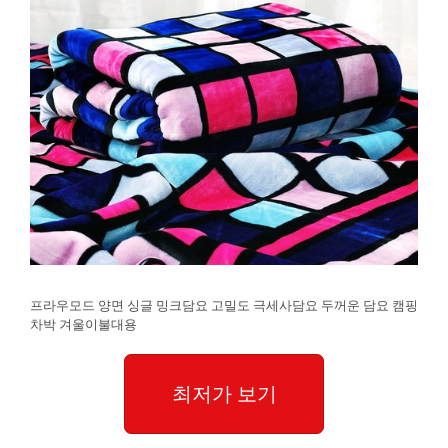
프라우모드 양면 싱글 밍크담요 고밀도 극세사담요 두꺼운 담요 캠핑
차박 겨울이불대용
최저가 보기