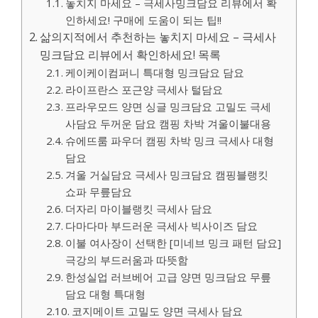
놓치지 마세요 – 극세사밍크담요 리뷰에서 확
인하세요! 구매에 도움이 되는 팁!!
삶의지적에서 추천하는 놓치지 마세요 – 극세사
밍크담요 리뷰에서 확인하세요! 목록
케이케이컴퍼니 특대형 밍크담요 담요
라이프란스 포근양 극세사 털담요
프라우모드 양면 싱글 밍크담요 고밀도 극세
사담요 두꺼운 담요 캠핑 차박 겨울이불대용
슈에뜨룸 파우더 캠핑 차박 밍크 극세사 대형
담요
겨울 거실담요 극세사 밍크담요 캠핑블랭킷
쇼파 무릎담요
더자리 마이블랭킷 극세사 담요
다마다마 부드러운 극세사 빅사이즈 담요
이불 여사장이 선택한 [미네브 밍크 패턴 담요]
극강의 부드러움과 따뜻함
한성실업 러브베어 고급 양면 밍크담요 무릎
담요 대형 특대형
코지메이트 고밀도 양면 극세사 담요