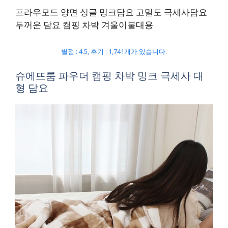
프라우모드 양면 싱글 밍크담요 고밀도 극세사담요
두꺼운 담요 캠핑 차박 겨울이불대용
별점 : 4.5, 후기 : 1,741개가 있습니다.
슈에뜨룸 파우더 캠핑 차박 밍크 극세사 대
형 담요