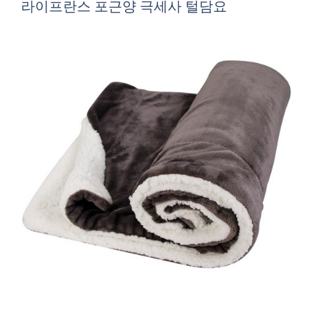
라이프란스 포근양 극세사 털담요