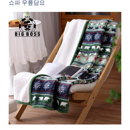
쇼파 무릎담요