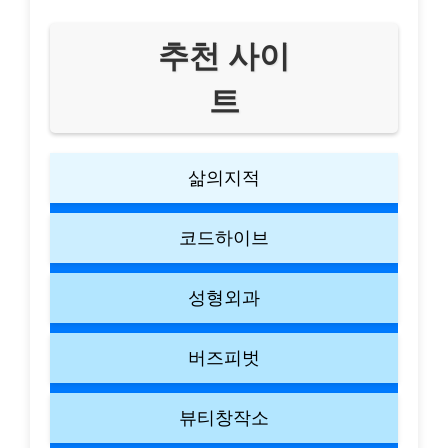
추천 사이
트
삶의지적
코드하이브
성형외과
버즈피벗
뷰티창작소