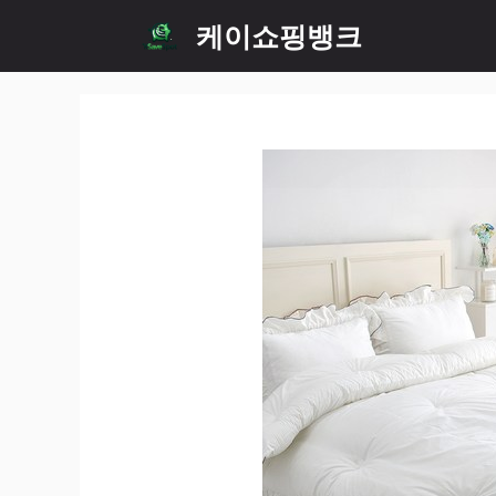
Skip
케이쇼핑뱅크
to
content