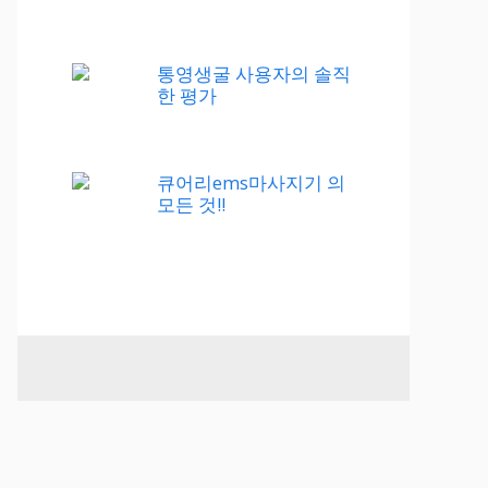
통영생굴 사용자의 솔직
한 평가
큐어리ems마사지기 의
모든 것!!