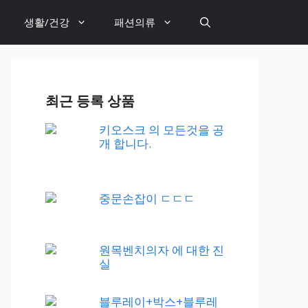
생활/건강
패션의류
최근 등록 상품
키오스크 의 모든것을 공
개 합니다.
중문손잡이 ㄷㄷㄷ
원목벤치의자 에 대한 진
실
블루레이+박스+블루레