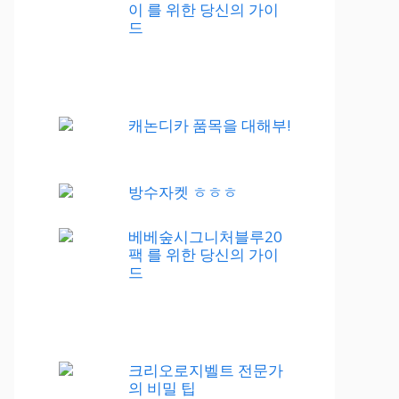
이 를 위한 당신의 가이
드
캐논디카 품목을 대해부!
방수자켓 ㅎㅎㅎ
베베숲시그니처블루20
팩 를 위한 당신의 가이
드
크리오로지벨트 전문가
의 비밀 팁