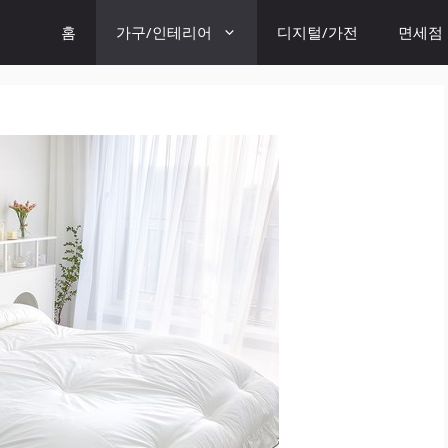
홈
가구/인테리어
디지털/가전
면세점