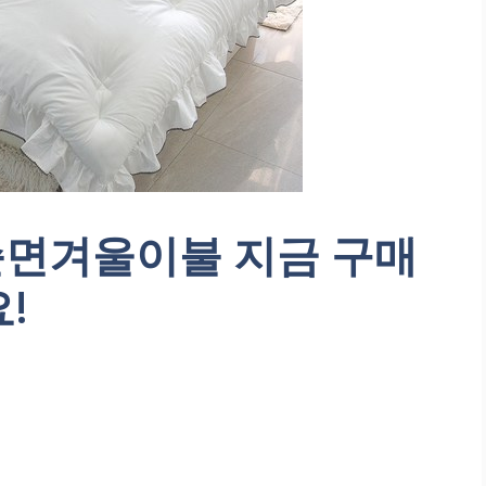
순면겨울이불 지금 구매
!