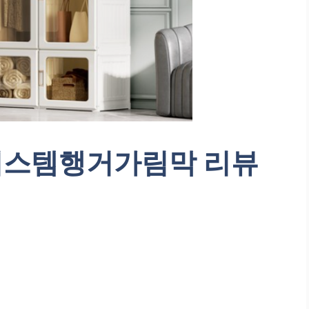
 시스템행거가림막 리뷰