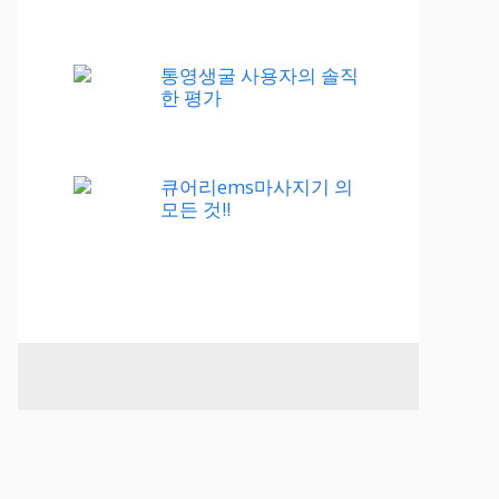
통영생굴 사용자의 솔직
한 평가
큐어리ems마사지기 의
모든 것!!