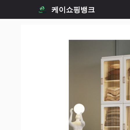
Skip
케이쇼핑뱅크
to
content