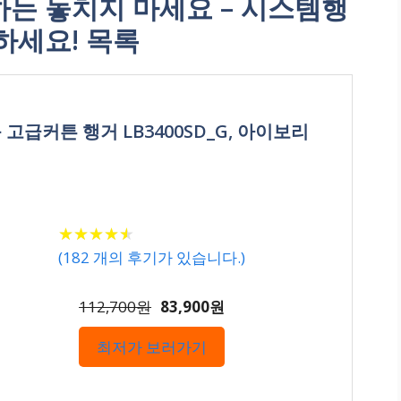
는 놓치지 마세요 – 시스템행
하세요! 목록
고급커튼 행거 LB3400SD_G, 아이보리
★
★
★
★
★
★
★
★
★
★
(
182
개의 후기가 있습니다.)
112,700원
83,900원
최저가 보러가기