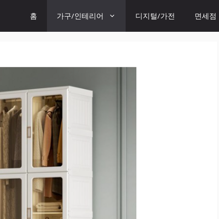
홈
가구/인테리어
디지털/가전
면세점