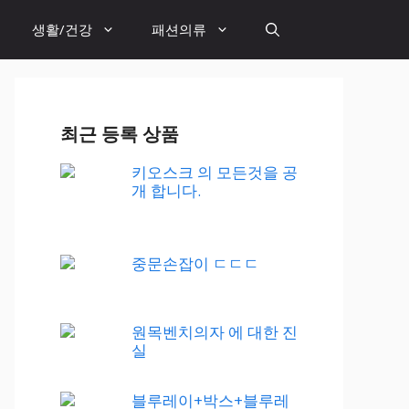
생활/건강
패션의류
최근 등록 상품
키오스크 의 모든것을 공
개 합니다.
중문손잡이 ㄷㄷㄷ
원목벤치의자 에 대한 진
실
블루레이+박스+블루레