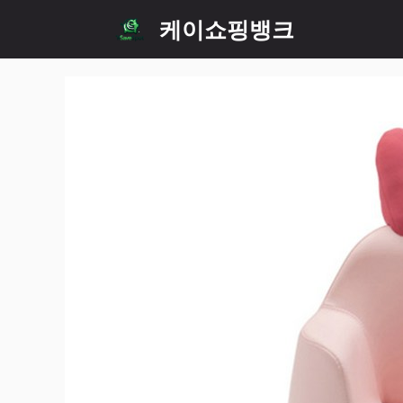
Skip
케이쇼핑뱅크
to
content