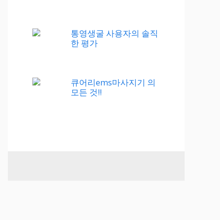
통영생굴 사용자의 솔직
한 평가
큐어리ems마사지기 의
모든 것!!