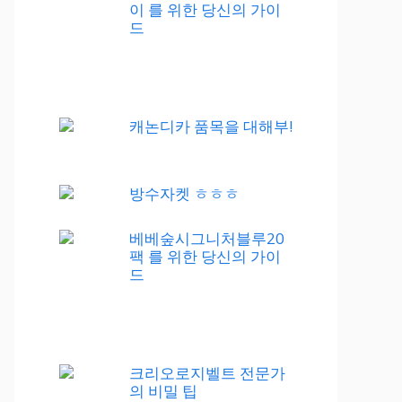
이 를 위한 당신의 가이
드
캐논디카 품목을 대해부!
방수자켓 ㅎㅎㅎ
베베숲시그니처블루20
팩 를 위한 당신의 가이
드
크리오로지벨트 전문가
의 비밀 팁