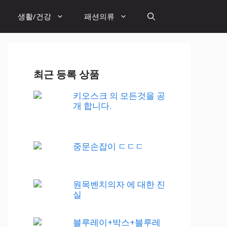
생활/건강
패션의류
최근 등록 상품
키오스크 의 모든것을 공
개 합니다.
중문손잡이 ㄷㄷㄷ
원목벤치의자 에 대한 진
실
블루레이+박스+블루레