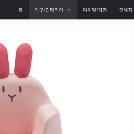
홈
가구/인테리어
디지털/가전
면세점