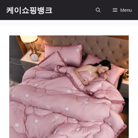
Skip
케이쇼핑뱅크
Menu
to
content