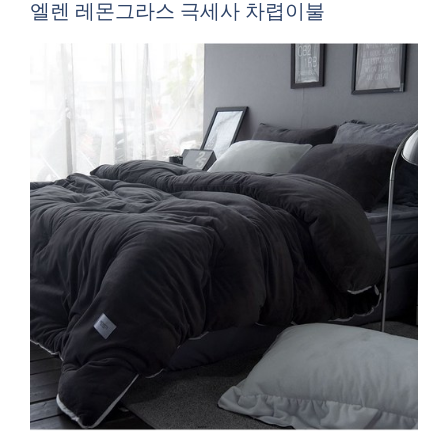
엘렌 레몬그라스 극세사 차렵이불