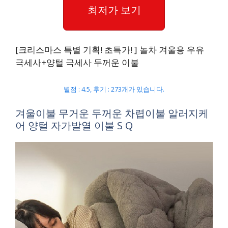
최저가 보기
[크리스마스 특별 기획! 초특가! ] 놀차 겨울용 우유
극세사+양털 극세사 두꺼운 이불
별점 : 4.5, 후기 : 273개가 있습니다.
겨울이불 무거운 두꺼운 차렵이불 알러지케
어 양털 자가발열 이불 S Q