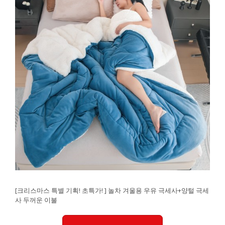
[크리스마스 특별 기획! 초특가! ] 놀차 겨울용 우유 극세사+양털 극세
사 두꺼운 이불