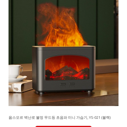
윰스모르 벽난로 불멍 무드등 초음파 미니 가습기, YS-021 (블랙)