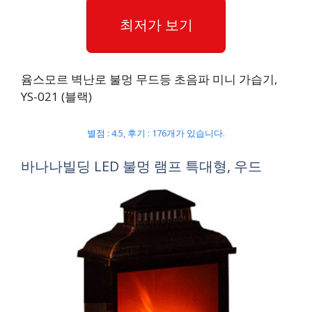
최저가 보기
윰스모르 벽난로 불멍 무드등 초음파 미니 가습기,
YS-021 (블랙)
별점 : 4.5, 후기 : 176개가 있습니다.
바나나빌딩 LED 불멍 램프 특대형, 우드