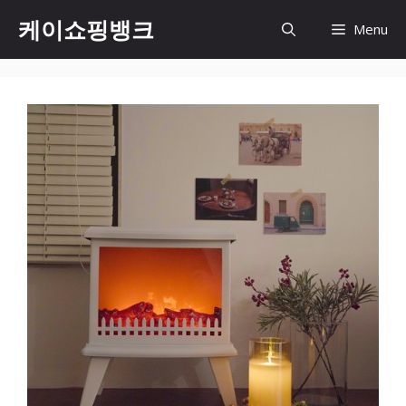
Skip
케이쇼핑뱅크
Menu
to
content