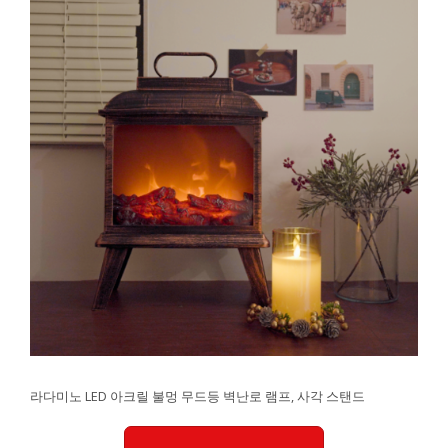
라다미노 LED 아크릴 불멍 무드등 벽난로 램프, 사각 스탠드