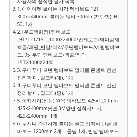
사용자의 솔직한 평가 목록
1. 에덴마켓 붙이는 사각 템바보드 12T
300x2440mm, 붙이는 템바 300mm(재단함), HJ-
53, 1개
2. [우드백화점] 템바보드
_9T/12T/15T_1000X24000/입체보드/벽마감재
백골/래핑_반달/직각/우딘템바보드/예림템바보
드, 05_우딘 템바보드/백골/직각
15TX1000X2440
3. 구디푸디 모던 템바보드 멀티탭 콘센트 전선
정리함 대, 밀크티(대), 1개
4. 구디푸디 모던 템바보드 멀티탭 콘센트 전선
정리함 대, 밀크티(중), 1개
5. 아카시아(집성) 원목 템바보드 425x1200mm
425x2400mm뒷면 3M양면 접착시트지,
425x2400mm, 1개
6. 쿠셔니 간편하게 붙이는 셀프 접착식 반달 템
바보드 1200mm 2개 + 몰딩 1개, 반달 템바보드