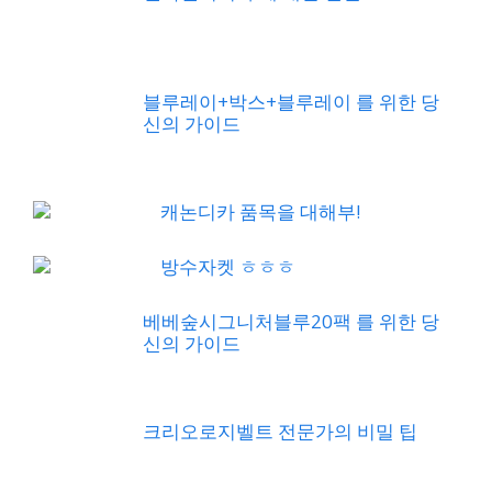
블루레이+박스+블루레이 를 위한 당
신의 가이드
캐논디카 품목을 대해부!
방수자켓 ㅎㅎㅎ
베베숲시그니처블루20팩 를 위한 당
신의 가이드
크리오로지벨트 전문가의 비밀 팁
통영생굴 사용자의 솔직한 평가