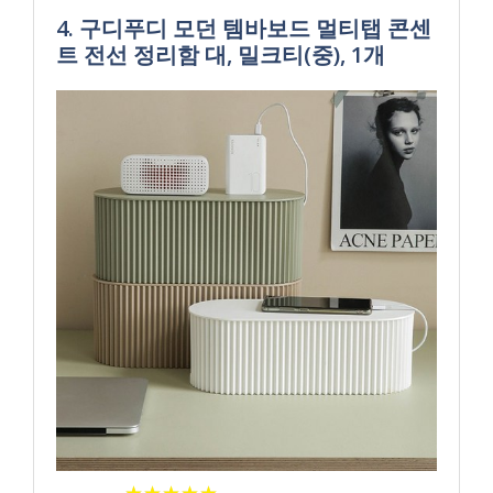
4. 구디푸디 모던 템바보드 멀티탭 콘센
트 전선 정리함 대, 밀크티(중), 1개
★
★
★
★
★
★
★
★
★
★