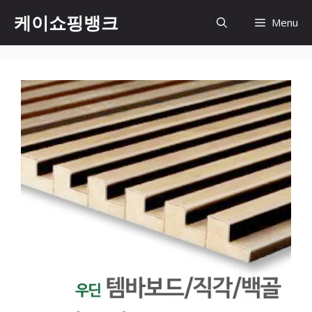
Skip
케이쇼핑뱅크
Menu
to
content