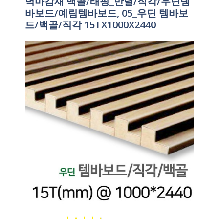
벽마감재 백골/래핑_반달/직각/우딘템
바보드/예림템바보드, 05_우딘 템바보
드/백골/직각 15TX1000X2440