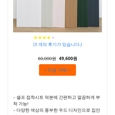
★
★
★
★
★
★
★
★
★
★
(
3
개의 후기가 있습니다.)
60,000원
49,600원
< 지금 구매! >
– 셀프 접착시트 덕분에 간편하고 깔끔하게 부
착 가능!
– 다양한 색상의 풍부한 우드 디자인으로 집안