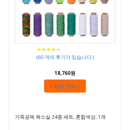
★
★
★
★
★
★
★
★
★
★
(
60
개의 후기가 있습니다.)
18,760원
< 지금 구매! >
가죽공예 왁스실 24종 세트, 혼합색상, 1개