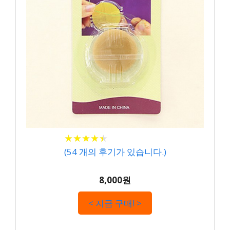
★
★
★
★
★
★
★
★
★
★
(
54
개의 후기가 있습니다.)
8,000원
< 지금 구매! >