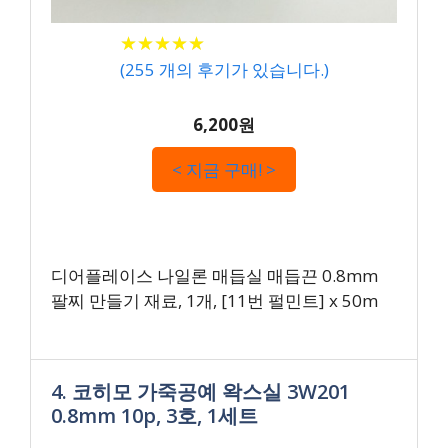
★
★
★
★
★
★
★
★
★
★
(
255
개의 후기가 있습니다.)
6,200원
< 지금 구매! >
디어플레이스 나일론 매듭실 매듭끈 0.8mm
팔찌 만들기 재료, 1개, [11번 펄민트] x 50m
4. 코히모 가죽공예 왁스실 3W201
0.8mm 10p, 3호, 1세트