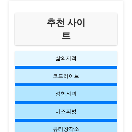
추천 사이
트
삶의지적
코드하이브
성형외과
버즈피벗
뷰티창작소