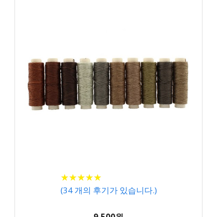
★
★
★
★
★
★
★
★
★
★
(
34
개의 후기가 있습니다.)
9,500원