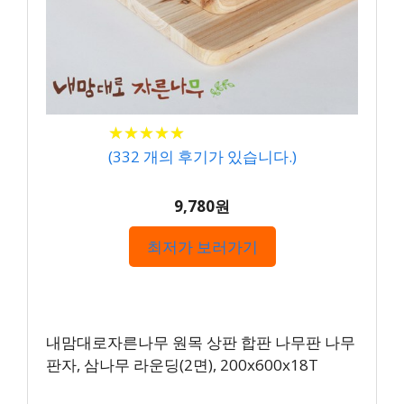
★
★
★
★
★
★
★
★
★
★
(
332
개의 후기가 있습니다.)
9,780원
최저가 보러가기
내맘대로자른나무 원목 상판 합판 나무판 나무
판자, 삼나무 라운딩(2면), 200x600x18T