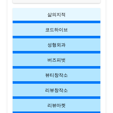
삶의지적
코드하이브
성형외과
버즈피벗
뷰티창작소
리뷰창작소
리뷰마켓