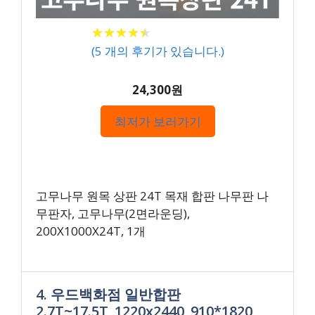
★
★
★
★
★
★
★
★
★
★
(
5
개의 후기가 있습니다.)
24,300원
최저가 보러가기
고무나무 원목 상판 24T 목재 합판 나무판 나
무판자, 고무나무(2면라운딩),
200X1000X24T, 1개
4. 우드백화점 일반합판
2.7T~17.5T_1220x2440_910*1820