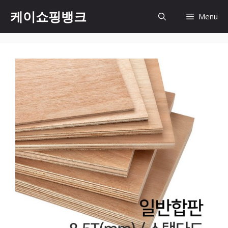
Skip
케이쇼핑뱅크
Menu
to
content