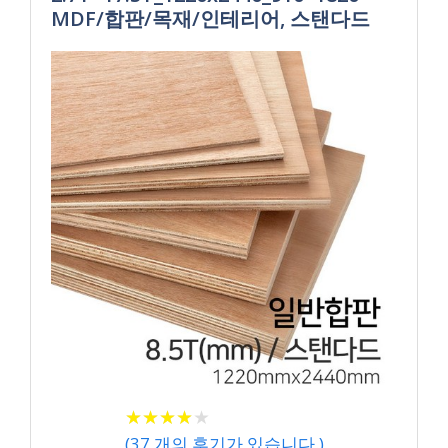
MDF/합판/목재/인테리어, 스탠다드
★
★
★
★
★
★
★
★
★
★
(
37
개의 후기가 있습니다.)