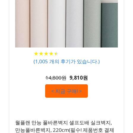
★
★
★
★
★
★
★
★
★
★
(
1,005
개의 후기가 있습니다.)
14,800원
9,810원
< 지금 구매! >
월플랜 만능 풀바른벽지 셀프도배 실크벽지,
만능풀바른벽지, 220cm(필수! 제품번호 결제