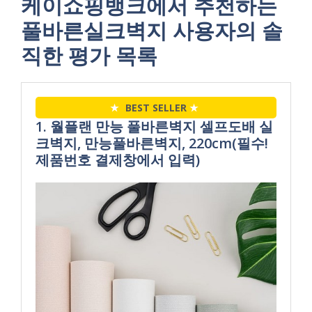
케이쇼핑뱅크에서 추천하는
풀바른실크벽지 사용자의 솔
직한 평가 목록
★
BEST SELLER
★
1. 월플랜 만능 풀바른벽지 셀프도배 실
크벽지, 만능풀바른벽지, 220cm(필수!
제품번호 결제창에서 입력)