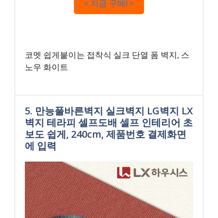
< 지금 구매! >
코멧 쉽게붙이는 접착식 실크 단열 폼 벽지, 스
노우 화이트
5. 만능풀바른벽지 실크벽지 LG벽지 LX
벽지 테라피 셀프도배 셀프 인테리어 초
보도 쉽게, 240cm, 제품번호 결제화면
에 입력