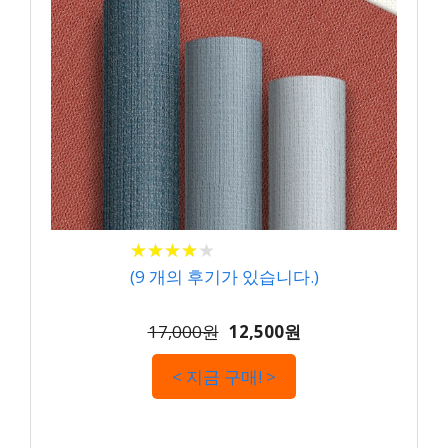
★
★
★
★
★
★
★
★
★
★
(
9
개의 후기가 있습니다.)
17,000원
12,500원
< 지금 구매! >