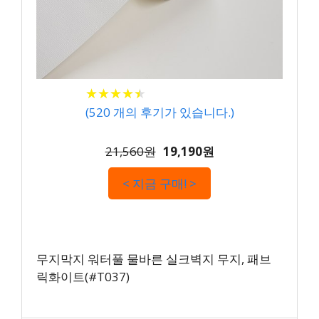
★
★
★
★
★
★
★
★
★
★
(
520
개의 후기가 있습니다.)
21,560원
19,190원
< 지금 구매! >
무지막지 워터풀 물바른 실크벽지 무지, 패브
릭화이트(#T037)