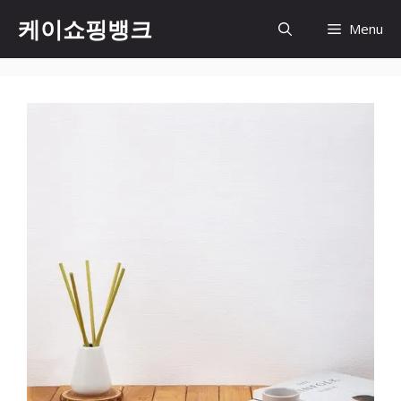
Skip
케이쇼핑뱅크
Menu
to
content