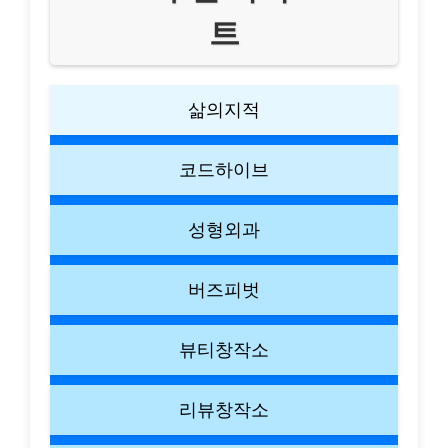
트
삶의지적
코드하이브
성형외과
버즈피벗
뷰티창작소
리뷰창작소