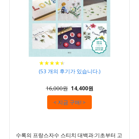
★
★
★
★
★
★
★
★
★
★
(
53
개의 후기가 있습니다.)
16,000원
14,400원
< 지금 구매! >
수록의 프랑스자수 스티치 대백과:기초부터 고