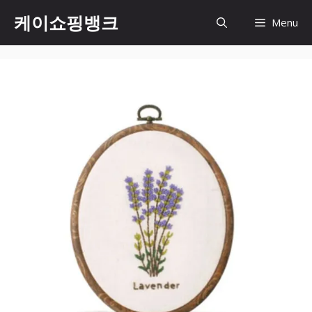
Skip
케이쇼핑뱅크
Menu
to
content