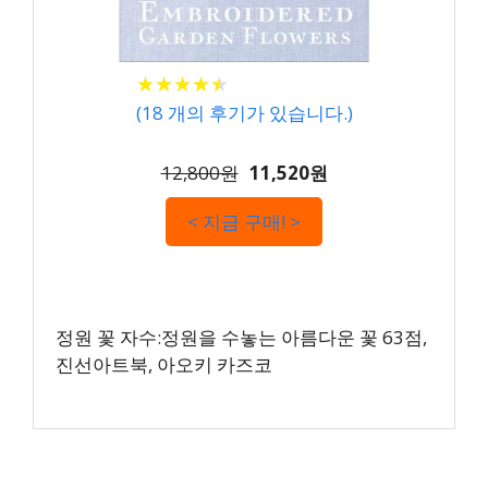
★
★
★
★
★
★
★
★
★
★
(
18
개의 후기가 있습니다.)
12,800원
11,520원
< 지금 구매! >
정원 꽃 자수:정원을 수놓는 아름다운 꽃 63점,
진선아트북, 아오키 카즈코