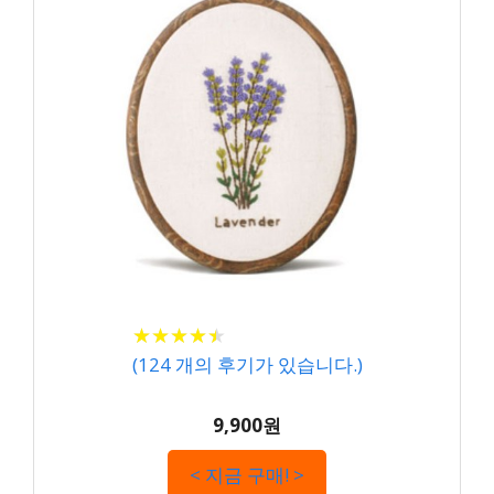
★
★
★
★
★
★
★
★
★
★
(
124
개의 후기가 있습니다.)
9,900원
< 지금 구매! >