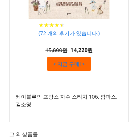
★
★
★
★
★
★
★
★
★
★
(
72
개의 후기가 있습니다.)
15,800원
14,220원
< 지금 구매! >
케이블루의 프랑스 자수 스티치 106, 팜파스,
김소영
그 외 상품들