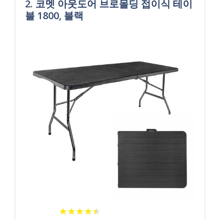
2. 코멧 아웃도어 브로몰딩 접이식 테이
블 1800, 블랙
★
★
★
★
★
★
★
★
★
★