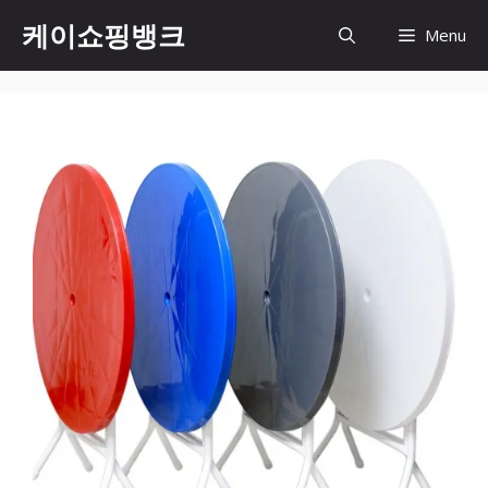
Skip
케이쇼핑뱅크
Menu
to
content