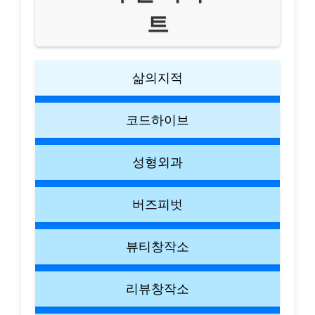
트
삶의지적
코드하이브
성형외과
버즈피벗
뷰티창작소
리뷰창작소