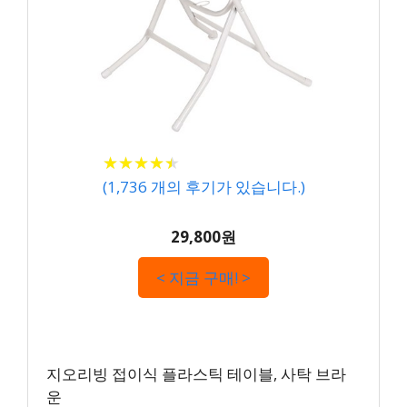
★
★
★
★
★
★
★
★
★
★
(
1,736
개의 후기가 있습니다.)
29,800원
< 지금 구매! >
지오리빙 접이식 플라스틱 테이블, 사탁 브라
운