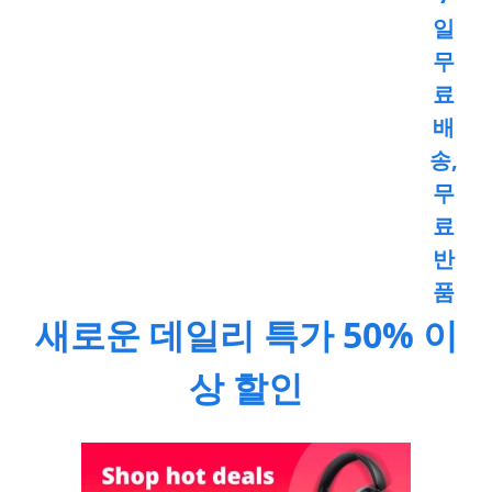
일
무
료
배
송,
무
료
반
품
새로운 데일리 특가 50% 이
상 할인