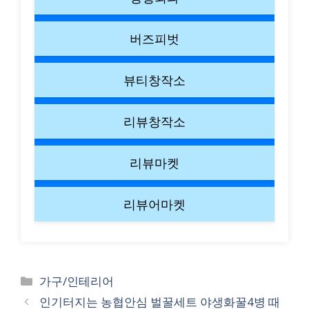
버즈피벗
뷰티창작소
리뷰창작소
리뷰마켓
리뷰어마켓
Categories
가구/인테리어
인기터지는 농협안심 벌꿀세트 야생화꿀4병 때