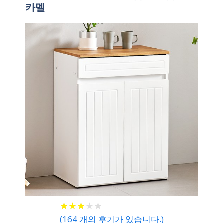
카멜
★
★
★
★
★
★
★
★
★
★
(
164
개의 후기가 있습니다.)