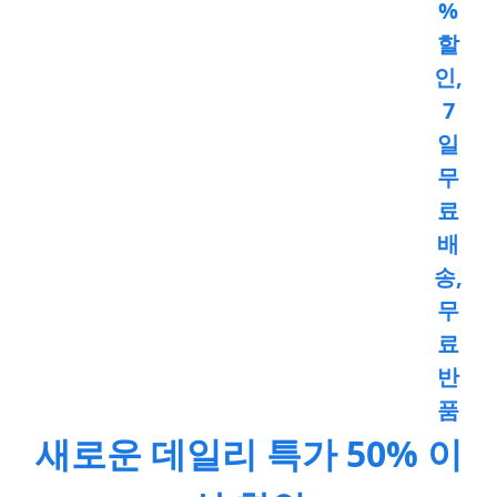
%
할
인,
7
일
무
료
배
송,
무
료
반
품
새로운 데일리 특가 50% 이