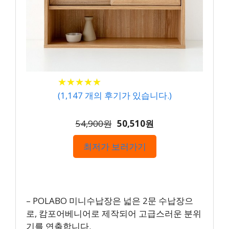
★
★
★
★
★
★
★
★
★
★
(
1,147
개의 후기가 있습니다.)
54,900원
50,510원
최저가 보러가기
– POLABO 미니수납장은 넓은 2문 수납장으
로, 캄포어베니어로 제작되어 고급스러운 분위
기를 연출합니다.