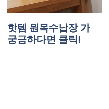
핫템 원목수납장 가
궁금하다면 클릭!