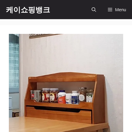
Skip
케이쇼핑뱅크
Menu
to
content