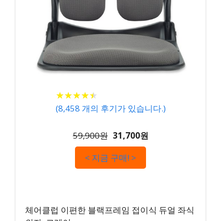
★
★
★
★
★
★
★
★
★
★
(
8,458
개의 후기가 있습니다.)
59,900원
31,700원
< 지금 구매! >
체어클럽 이편한 블랙프레임 접이식 듀얼 좌식