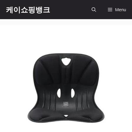
Skip
케이쇼핑뱅크
Menu
to
content