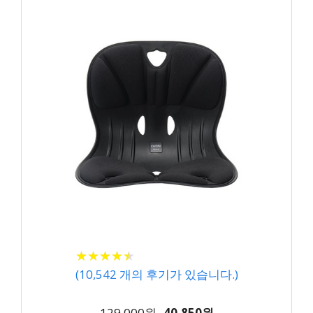
★
★
★
★
★
★
★
★
★
★
(
10,542
개의 후기가 있습니다.)
129,000원
40,850원