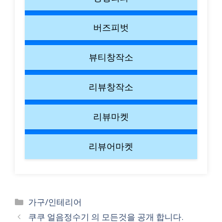
버즈피벗
뷰티창작소
리뷰창작소
리뷰마켓
리뷰어마켓
Categories
가구/인테리어
쿠쿠 얼음정수기 의 모든것을 공개 합니다.