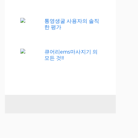
통영생굴 사용자의 솔직
한 평가
큐어리ems마사지기 의
모든 것!!