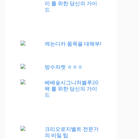
이 를 위한 당신의 가이
드
캐논디카 품목을 대해부!
방수자켓 ㅎㅎㅎ
베베숲시그니처블루20
팩 를 위한 당신의 가이
드
크리오로지벨트 전문가
의 비밀 팁