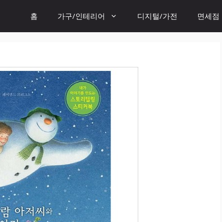
홈
가구/인테리어
디지털/가전
면세점