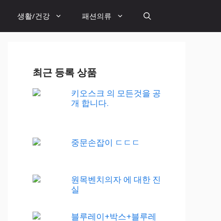
생활/건강
패션의류
최근 등록 상품
키오스크 의 모든것을 공
개 합니다.
중문손잡이 ㄷㄷㄷ
원목벤치의자 에 대한 진
실
블루레이+박스+블루레