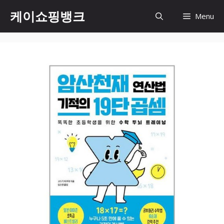
Skip
케이쇼핑뱅크
Menu
to
content