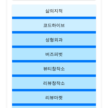
삶의지적
코드하이브
성형외과
버즈피벗
뷰티창작소
리뷰창작소
리뷰마켓