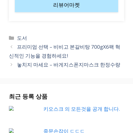
리뷰어마켓
Categories
도서
프리미엄 선택 – 비비고 본갈비탕 700gX6팩 혁
신적인 기능을 경험하세요!
놓치지 마세요 – 바게지스폰지마스크 한정수량
최근 등록 상품
키오스크 의 모든것을 공개 합니다.
중문손잡이 ㄷㄷㄷ