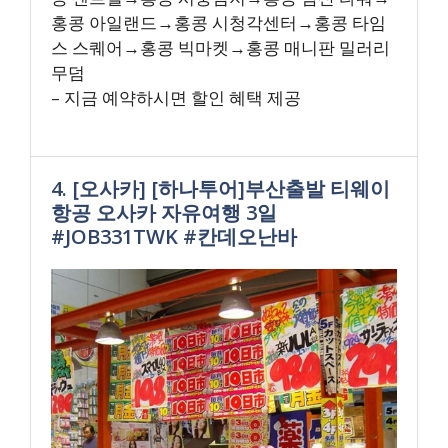
홍콩 아일랜드→홍콩 시청각센터→홍콩 타임
스 스퀘어→홍콩 빅마켓→홍콩 매니판 밀러리
무덤
– 지금 예약하시면 할인 혜택 제공
4. [오사카] [하나투어]부산출발 티웨이
항공 오사카 자유여행 3일
#JOB331TWK #칸데오난바