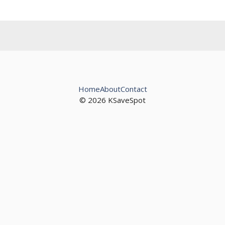
Home
About
Contact
© 2026 KSaveSpot