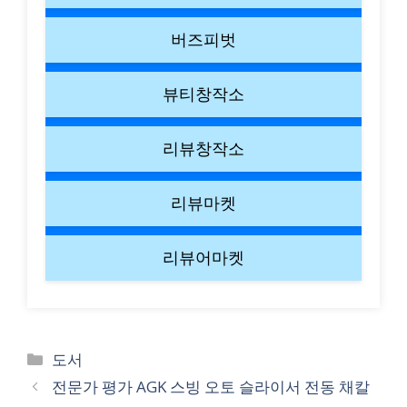
버즈피벗
뷰티창작소
리뷰창작소
리뷰마켓
리뷰어마켓
Categories
도서
전문가 평가 AGK 스빙 오토 슬라이서 전동 채칼