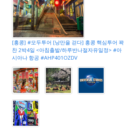
[홍콩] #모두투어 [낭만을 걷다] 홍콩 핵심투어 꽉
찬 2박4일 <아침출발/하루반나절자유일정> #아
시아나 항공 #AHP401OZDV