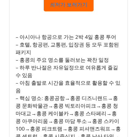
최저가 보러가기
– 아시아나 항공으로 가는 2박 4일 홍콩 투어
– 호텔, 항공편, 교통편, 입장권 등 모두 포함된
패키지
– 홍콩의 주요 명소를 둘러보는 꽉찬 일정
– 하루 반나절은 자유일정으로 여유롭게 즐길
수 있음
– 아침 출발로 시간을 효율적으로 활용할 수 있
음
– 핵심 명소: 홍콩공항→홍콩 디즈니랜드→홍
콩 문화박물관→홍콩 빅토리아피크→홍콩 청
마대교→홍콩 케이블카→홍콩 스타페리→홍
콩 아쿠아리움→홍콩 마담 투소→홍콩 스카이
100→홍콩 피크트램→홍콩 피셔맨즈워프→홍
콩 센트럴→홍콩 시중심지→홍콩 남산 타워→