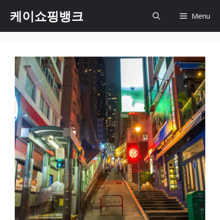
Skip
케이쇼핑뱅크
Menu
to
content