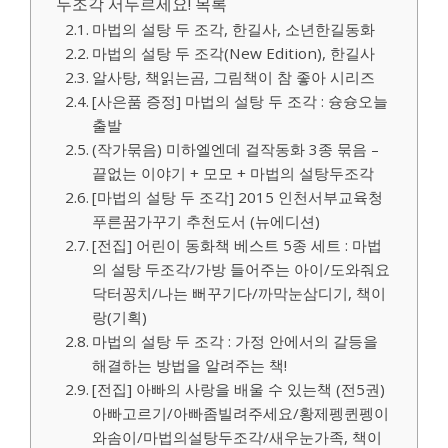
두조각 서두르세요! 목록
마법의 설탕 두 조각, 한길사, 소년한길동화
마법의 설탕 두 조각(New Edition), 한길사
알사탕, 책읽는곰, 그림책이 참 좋아 시리즈
[사은품 증정] 마법의 설탕 두 조각 : 슝슝오늘
출발
(작가묶음) 미하엘엔데 걸작동화 3종 묶음 –
끝없는 이야기 + 모모 + 마법의 설탕두조각
[마법의 설탕 두 조각] 2015 인천서부교육청
푸른꿈가꾸기 추천도서 (뉴에디션)
[전집] 어린이 동화책 베스트 5종 세트 : 마법
의 설탕 두조각/가방 들어주는 아이/도와줘요
닥터꽁치/나는 뻐꾸기다/까막눈삼디기, 책이
랑(기획)
마법의 설탕 두 조각 : 가정 안에서의 갈등을
해결하는 방법을 알려주는 책!
[전집] 아빠의 사랑을 배울 수 있는책 (전5권)
아빠고르기/아빠좀빌려주세요/황제펭퀸펭이
와솜이/마법의설탕두조각/새우눈가족, 책이