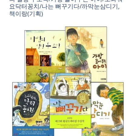
요닥터꽁치/나는 뻐꾸기다/까막눈삼디기,
책이랑(기획)