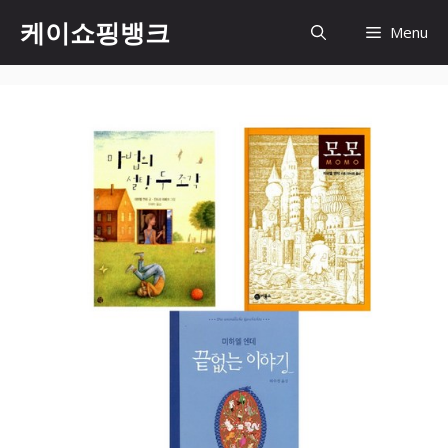
Skip
케이쇼핑뱅크
Menu
to
content