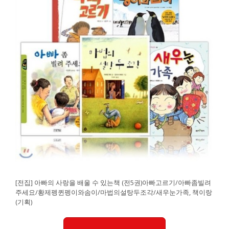
[전집] 아빠의 사랑을 배울 수 있는책 (전5권)아빠고르기/아빠좀빌려
주세요/황제펭퀸펭이와솜이/마법의설탕두조각/새우눈가족, 책이랑
(기획)