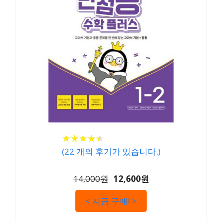
★
★
★
★
★
★
★
★
★
★
(
22
개의 후기가 있습니다.)
14,000원
12,600원
< 지금 구매! >