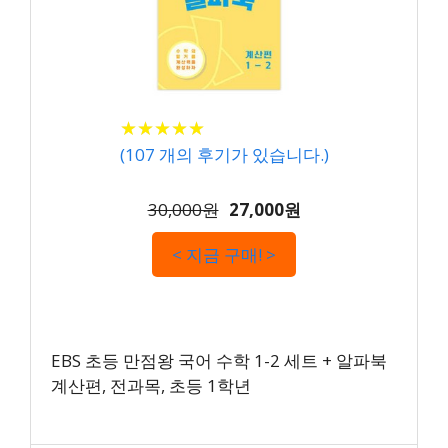
★
★
★
★
★
★
★
★
★
★
(
107
개의 후기가 있습니다.)
30,000원
27,000원
< 지금 구매! >
EBS 초등 만점왕 국어 수학 1-2 세트 + 알파북
계산편, 전과목, 초등 1학년