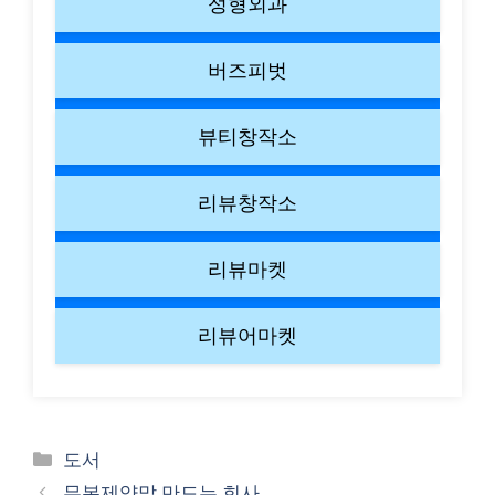
성형외과
버즈피벗
뷰티창작소
리뷰창작소
리뷰마켓
리뷰어마켓
Categories
도서
무봉제양말 만드는 회사