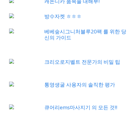
캐논디카 품목을 대해부!
방수자켓 ㅎㅎㅎ
베베숲시그니처블루20팩 를 위한 당
신의 가이드
크리오로지벨트 전문가의 비밀 팁
통영생굴 사용자의 솔직한 평가
큐어리ems마사지기 의 모든 것!!