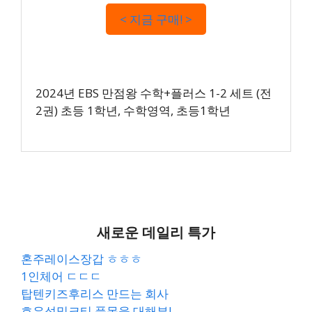
< 지금 구매! >
2024년 EBS 만점왕 수학+플러스 1-2 세트 (전
2권) 초등 1학년, 수학영역, 초등1학년
새로운 데일리 특가
혼주레이스장갑 ㅎㅎㅎ
1인체어 ㄷㄷㄷ
탑텐키즈후리스 만드는 회사
호우섬밀크티 품목을 대해부!