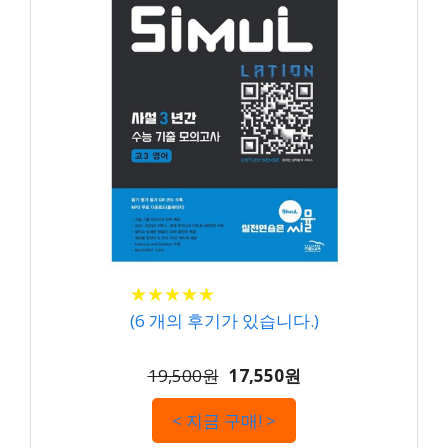
★
★
★
★
★
★
★
★
★
★
(
6
개의 후기가 있습니다.)
19,500원
17,550원
< 지금 구매! >