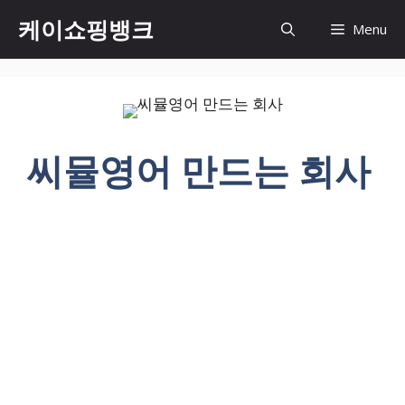
Skip
케이쇼핑뱅크
Menu
to
content
씨뮬영어 만드는 회사