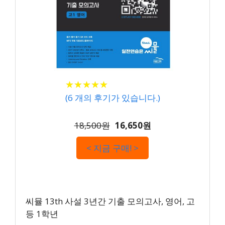
★
★
★
★
★
★
★
★
★
★
(
6
개의 후기가 있습니다.)
18,500원
16,650원
< 지금 구매! >
씨뮬 13th 사설 3년간 기출 모의고사, 영어, 고
등 1학년