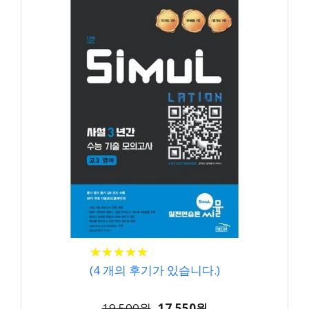
★
★
★
★
★
★
★
★
★
★
(
4
개의 후기가 있습니다.)
19,500원
17,550원