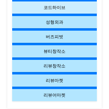
코드하이브
성형외과
버즈피벗
뷰티창작소
리뷰창작소
리뷰마켓
리뷰어마켓