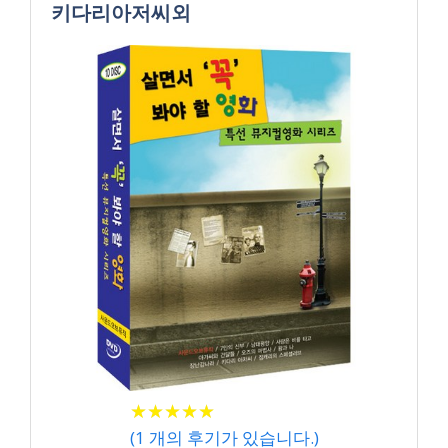
키다리아저씨외
★
★
★
★
★
★
★
★
★
★
(
1
개의 후기가 있습니다.)