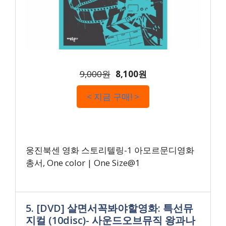
9,000원
8,100원
< 지금 구매! >
웅진북센 영화 스토리텔링-1 아모르문디영화
총서, One color | One Size@1
5. [DVD] 살면서꼭봐야할영화: 특선뮤
지컬 (10disc)- 사운드오브뮤직 왕과나