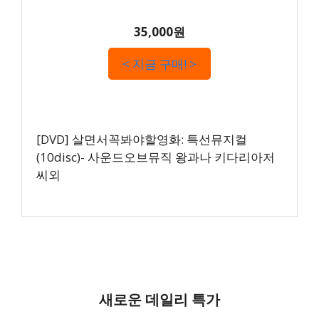
35,000원
< 지금 구매! >
[DVD] 살면서꼭봐야할영화: 특선뮤지컬
(10disc)- 사운드오브뮤직 왕과나 키다리아저
씨외
새로운 데일리 특가