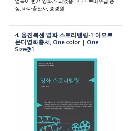
얼룩이 번져 영화가 되었습니다 + 쁘띠수첩 증
정, 바다출판사, 송경원
4. 웅진북센 영화 스토리텔링-1 아모르
문디영화총서, One color | One
Size@1