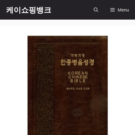
Skip
케이쇼핑뱅크
Menu
to
content