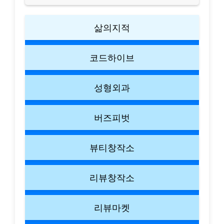
삶의지적
코드하이브
성형외과
버즈피벗
뷰티창작소
리뷰창작소
리뷰마켓