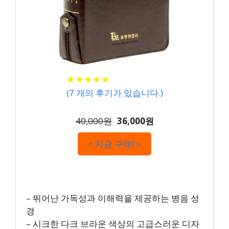
★
★
★
★
★
★
★
★
★
★
(
7
개의 후기가 있습니다.)
40,000원
36,000원
< 지금 구매! >
– 뛰어난 가독성과 이해력을 제공하는 병음 성
경
– 시크한 다크 브라운 색상의 고급스러운 디자