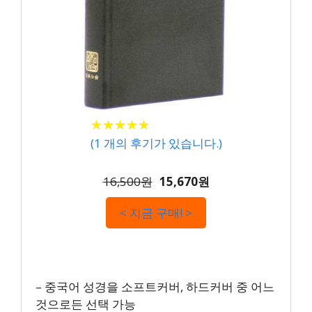
★
★
★
★
★
★
★
★
★
★
(
1
개의 후기가 있습니다.)
16,500원
15,670원
< 지금 구매! >
– 중국어 성경을 소프트커버, 하드커버 중 어느
것으로든 선택 가능