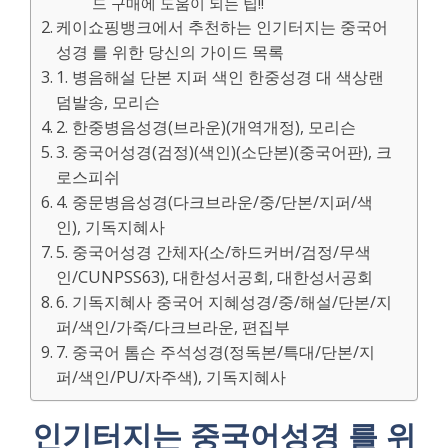
드 구매에 도움이 되는 팁!!
케이쇼핑뱅크에서 추천하는 인기터지는 중국어
성경 를 위한 당신의 가이드 목록
1. 병음해설 단본 지퍼 색인 한중성경 대 색상랜
덤발송, 모리슨
2. 한중병음성경(브라운)(개역개정), 모리슨
3. 중국어성경(검정)(색인)(소단본)(중국어판), 크
로스피쉬
4. 중문병음성경(다크브라운/중/단본/지퍼/색
인), 기독지혜사
5. 중국어성경 간체자(소/하드커버/검정/무색
인/CUNPSS63), 대한성서공회, 대한성서공회
6. 기독지혜사 중국어 지혜성경/중/해설/단본/지
퍼/색인/가죽/다크브라운, 편집부
7. 중국어 톰슨 주석성경(정독본/특대/단본/지
퍼/색인/PU/자주색), 기독지혜사
인기터지는 중국어성경 를 위