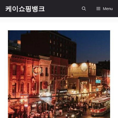
Skip
케이쇼핑뱅크
Menu
to
content