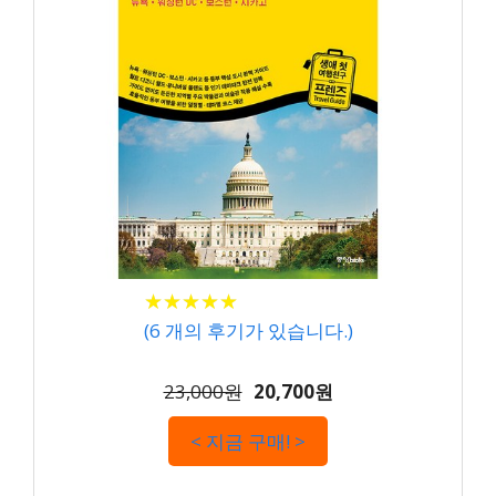
★
★
★
★
★
★
★
★
★
★
(
6
개의 후기가 있습니다.)
23,000원
20,700원
< 지금 구매! >