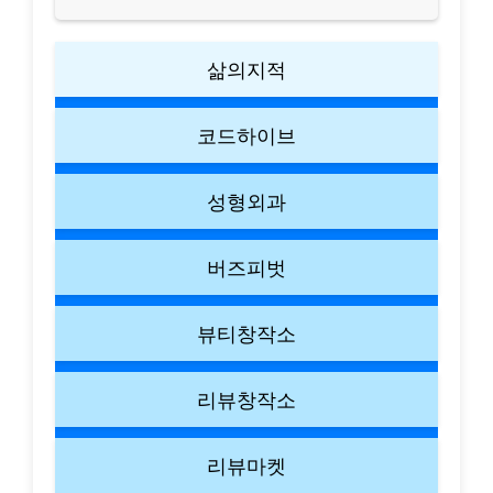
삶의지적
코드하이브
성형외과
버즈피벗
뷰티창작소
리뷰창작소
리뷰마켓