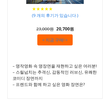
★
★
★
★
★
★
★
★
★
★
(
9
개의 후기가 있습니다.)
23,000원
20,700원
< 지금 구매! >
– 명작영화 속 명장면을 재현하고 싶은 여러분!
– 스릴넘치는 추격신, 감동적인 러브신, 유쾌한
코미디 장면까지
– 프렌드와 함께 하고 싶은 영화 장면은?