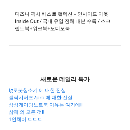
디즈니 픽사 베스트 컬렉션 – 인사이드 아웃
Inside Out / 국내 유일 전체 대본 수록 / 스크
립트북+워크북+오디오북
새로운 데일리 특가
lg로봇청소기 에 대한 진실
갤럭시버즈2pro 에 대한 진실
삼성게이밍노트북 이유는 여기에!!
삼체 의 모든 것!!
1인체어 ㄷㄷㄷ