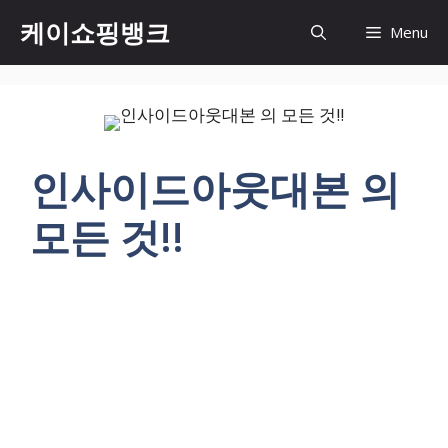
Skip
케이쇼핑뱅크
Menu
to
content
인사이드아웃대본 의
모든 것!!