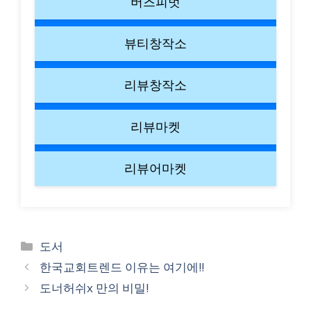
버즈피벗
뷰티창작소
리뷰창작소
리뷰마켓
리뷰어마켓
Categories
도서
한국교회트렌드 이유는 여기에!!
도너허쉬x 만의 비밀!