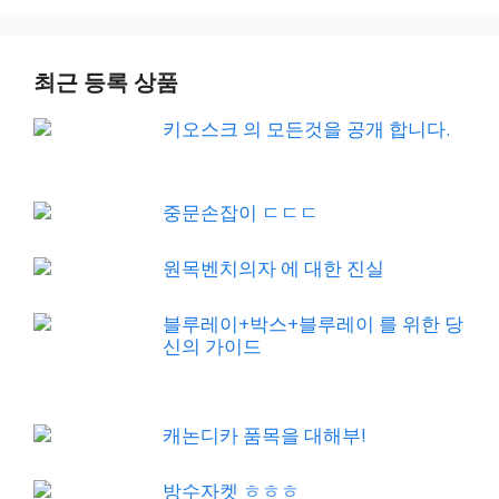
최근 등록 상품
키오스크 의 모든것을 공개 합니다.
중문손잡이 ㄷㄷㄷ
원목벤치의자 에 대한 진실
블루레이+박스+블루레이 를 위한 당
신의 가이드
캐논디카 품목을 대해부!
방수자켓 ㅎㅎㅎ