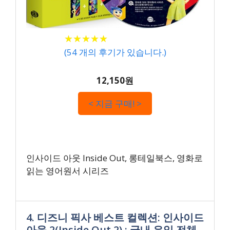
★
★
★
★
★
★
★
★
★
★
(
54
개의 후기가 있습니다.)
12,150원
< 지금 구매! >
인사이드 아웃 Inside Out, 롱테일북스, 영화로
읽는 영어원서 시리즈
4. 디즈니 픽사 베스트 컬렉션: 인사이드
아웃 2(Inside Out 2) : 국내 유일 전체