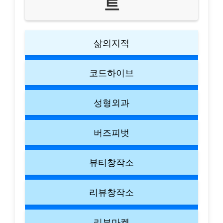
트
삶의지적
코드하이브
성형외과
버즈피벗
뷰티창작소
리뷰창작소
리뷰마켓