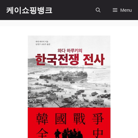
Skip
케이쇼핑뱅크
Menu
to
content