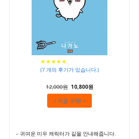
★
★
★
★
★
★
★
★
★
★
(
7
개의 후기가 있습니다.)
12,000원
10,800원
< 지금 구매! >
– 귀여운 미우 캐릭터가 길을 안내해줍니다.