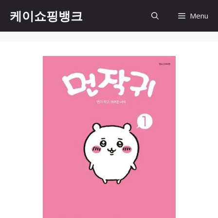
Skip
케이쇼핑뱅크
Menu
to
content