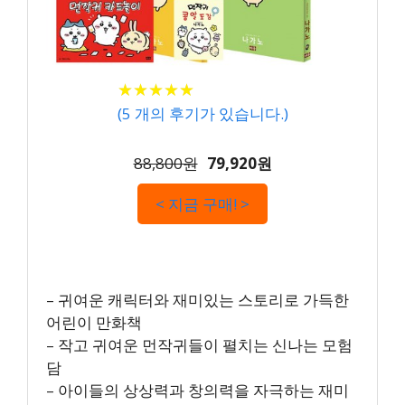
★
★
★
★
★
★
★
★
★
★
(
5
개의 후기가 있습니다.)
88,800원
79,920원
< 지금 구매! >
– 귀여운 캐릭터와 재미있는 스토리로 가득한
어린이 만화책
– 작고 귀여운 먼작귀들이 펼치는 신나는 모험
담
– 아이들의 상상력과 창의력을 자극하는 재미