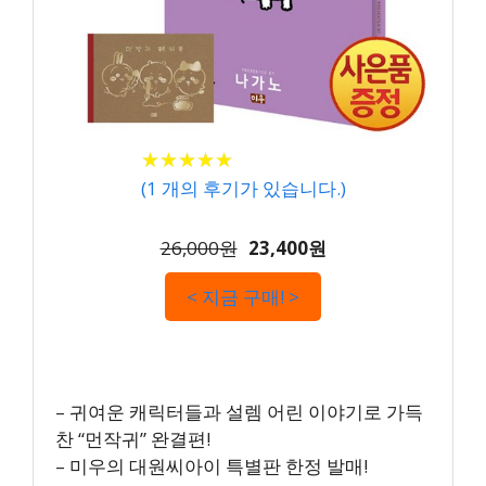
★
★
★
★
★
★
★
★
★
★
(
1
개의 후기가 있습니다.)
26,000원
23,400원
< 지금 구매! >
– 귀여운 캐릭터들과 설렘 어린 이야기로 가득
찬 “먼작귀” 완결편!
– 미우의 대원씨아이 특별판 한정 발매!