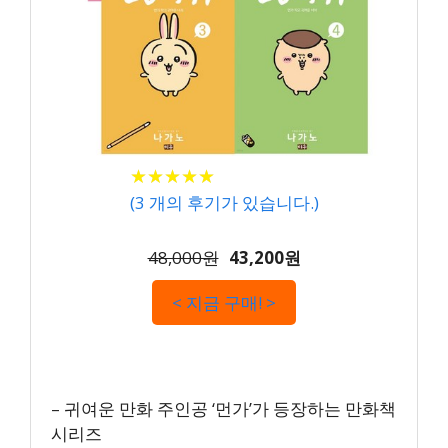
★
★
★
★
★
★
★
★
★
★
(
3
개의 후기가 있습니다.)
48,000원
43,200원
< 지금 구매! >
– 귀여운 만화 주인공 ‘먼가’가 등장하는 만화책
시리즈