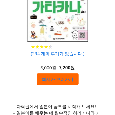
★
★
★
★
★
★
★
★
★
★
(
294
개의 후기가 있습니다.)
8,000원
7,200원
최저가 보러가기
– 다락원에서 일본어 공부를 시작해 보세요!
– 일본어를 배우는 데 필수적인 히라가나와 가