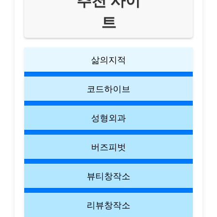
추천 사이
트
삶의지적
코드하이브
성형외과
버즈피벗
뷰티창작소
리뷰창작소