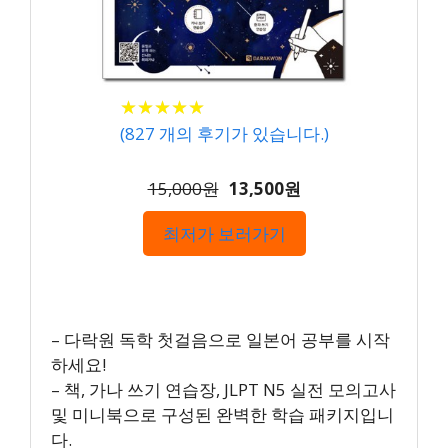
★
★
★
★
★
★
★
★
★
★
(
827
개의 후기가 있습니다.)
15,000원
13,500원
최저가 보러가기
– 다락원 독학 첫걸음으로 일본어 공부를 시작
하세요!
– 책, 가나 쓰기 연습장, JLPT N5 실전 모의고사
및 미니북으로 구성된 완벽한 학습 패키지입니
다.