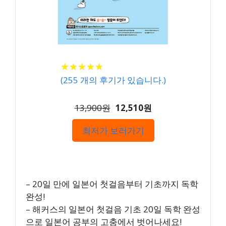
★
★
★
★
★
★
★
★
★
★
(
255
개의 후기가 있습니다.)
13,900원
12,510원
최저가 보러가기
– 20일 만에 일본어 첫걸음부터 기초까지 독학
완성!
– 해커스의 일본어 첫걸음 기초 20일 독학 완성
으로 일본어 공부의 고충에서 벗어나세요!