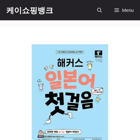
Skip
케이쇼핑뱅크
Menu
to
content