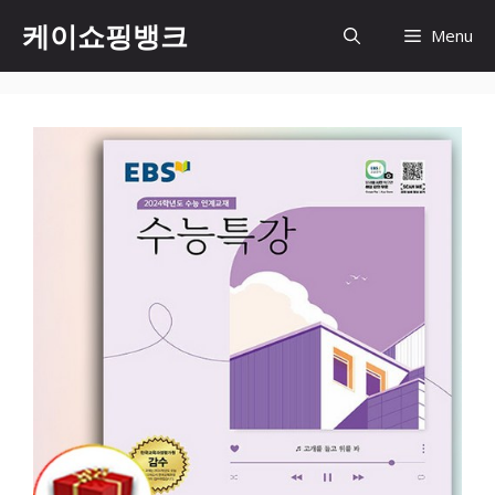
Skip
케이쇼핑뱅크
Menu
to
content