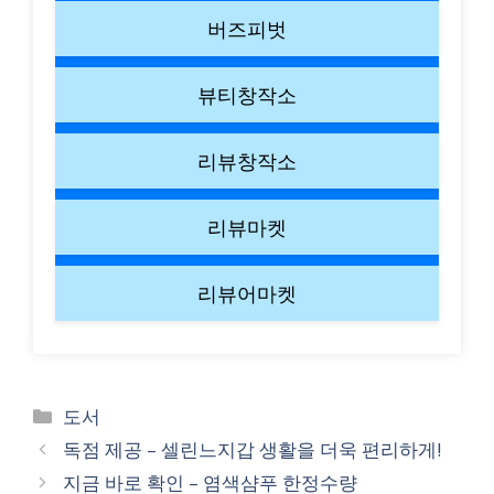
버즈피벗
뷰티창작소
리뷰창작소
리뷰마켓
리뷰어마켓
Categories
도서
독점 제공 – 셀린느지갑 생활을 더욱 편리하게!
지금 바로 확인 – 염색샴푸 한정수량