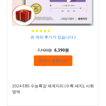
★
★
★
★
★
★
★
★
★
★
(
6
개의 후기가 있습니다.)
7,100원
6,390원
최저가 보러가기
2024 EBS 수능특강 세계지리 (수특 세지), 사회
영역