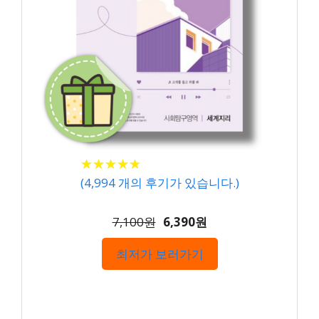
★
★
★
★
★
★
★
★
★
★
(
4,994
개의 후기가 있습니다.)
7,100원
6,390원
최저가 보러가기