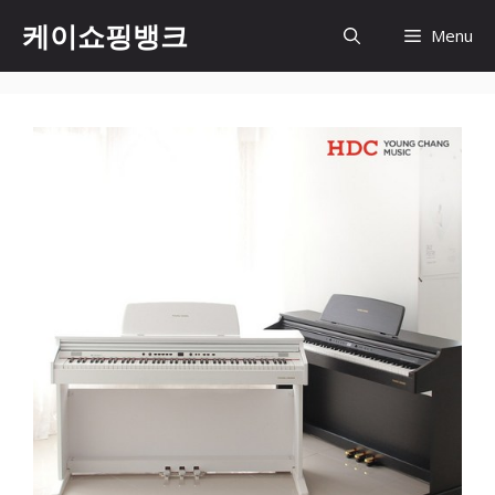
Skip
케이쇼핑뱅크
Menu
to
content