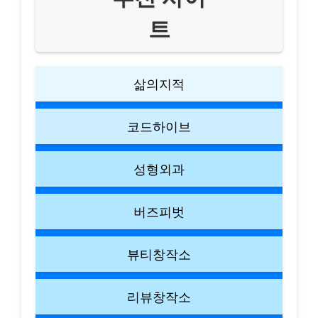
트
삶의지적
코드하이브
성형외과
버즈피벗
뷰티창작소
리뷰창작소