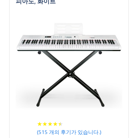
피아노, 화이트
★
★
★
★
★
★
★
★
★
★
(
515
개의 후기가 있습니다.)