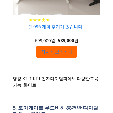
★
★
★
★
★
★
★
★
★
★
(
1,096
개의 후기가 있습니다.)
699,000원
589,000원
최저가 보러가기
영창 KT-1 KT1 전자디지털피아노 다양한교육
기능, 화이트
5. 토이게이트 루드비히 88건반 디지털