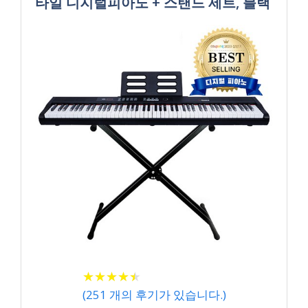
타일 디지털피아노 + 스탠드 세트, 블랙
★
★
★
★
★
★
★
★
★
★
(
251
개의 후기가 있습니다.)