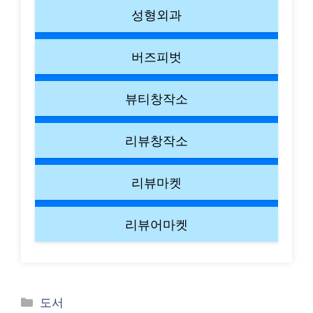
성형외과
버즈피벗
뷰티창작소
리뷰창작소
리뷰마켓
리뷰어마켓
Categories
도서