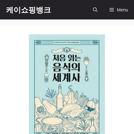
Skip
케이쇼핑뱅크
Menu
to
content