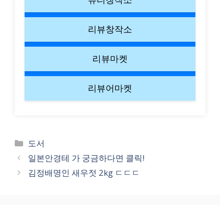
리뷰창작소
리뷰마켓
리뷰어마켓
Categories
도서
일본안경테 가 궁금하다면 클릭!
김정배명인 새우젓 2kg ㄷㄷㄷ