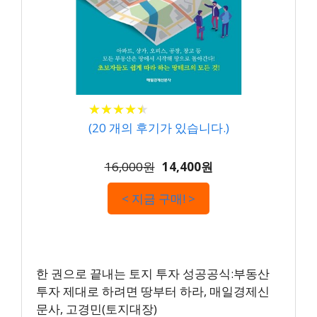
★
★
★
★
★
★
★
★
★
★
(
20
개의 후기가 있습니다.)
16,000원
14,400원
< 지금 구매! >
한 권으로 끝내는 토지 투자 성공공식:부동산
투자 제대로 하려면 땅부터 하라, 매일경제신
문사, 고경민(토지대장)