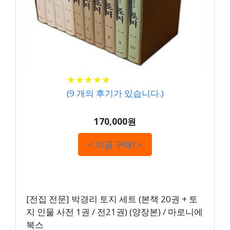
★
★
★
★
★
★
★
★
★
★
(
9
개의 후기가 있습니다.)
170,000원
< 지금 구매! >
[전집 전문] 박경리 토지 세트 (본책 20권 + 토
지 인물 사전 1권 / 전21권) (양장본) / 마로니에
북스