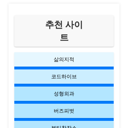
추천 사이
트
삶의지적
코드하이브
성형외과
버즈피벗
뷰티창작소