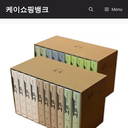
Skip
케이쇼핑뱅크
Menu
to
content