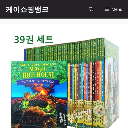
Skip
케이쇼핑뱅크
Menu
to
content