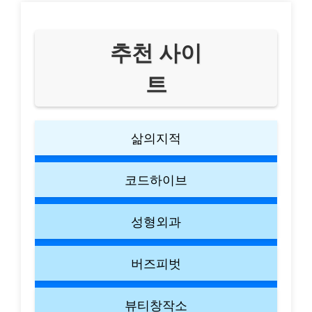
추천 사이
트
삶의지적
코드하이브
성형외과
버즈피벗
뷰티창작소