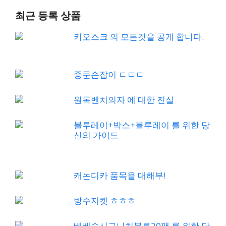
최근 등록 상품
키오스크 의 모든것을 공개 합니다.
중문손잡이 ㄷㄷㄷ
원목벤치의자 에 대한 진실
블루레이+박스+블루레이 를 위한 당
신의 가이드
캐논디카 품목을 대해부!
방수자켓 ㅎㅎㅎ
베베숲시그니처블루20팩 를 위한 당