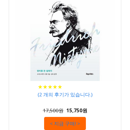
★
★
★
★
★
★
★
★
★
★
(
2
개의 후기가 있습니다.)
17,500원
15,750원
< 지금 구매! >