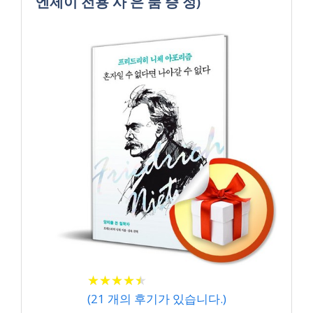
엔제이 전용 사 은 품 증 정)
★
★
★
★
★
★
★
★
★
★
(
21
개의 후기가 있습니다.)