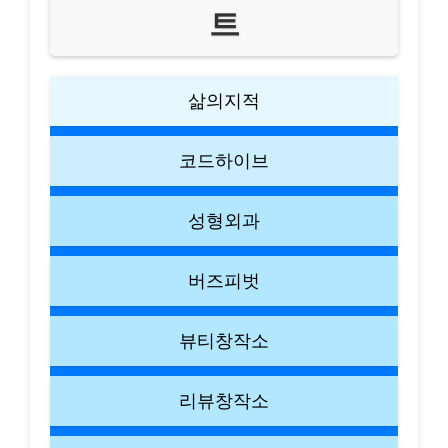
트
삶의지적
코드하이브
성형외과
버즈피벗
뷰티창작소
리뷰창작소