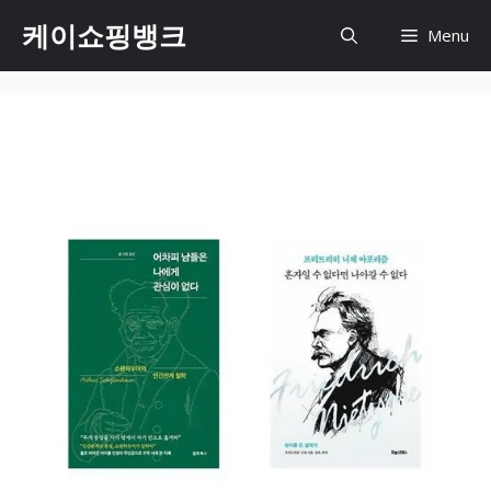
Skip
케이쇼핑뱅크
Menu
to
content