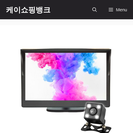
Skip
케이쇼핑뱅크
Menu
to
content