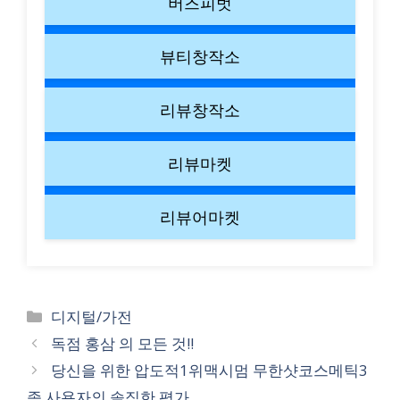
버즈피벗
뷰티창작소
리뷰창작소
리뷰마켓
리뷰어마켓
Categories
디지털/가전
독점 홍삼 의 모든 것!!
당신을 위한 압도적1위맥시멈 무한샷코스메틱3
종 사용자의 솔직한 평가