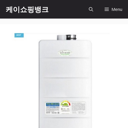
Skip
케이쇼핑뱅크
Menu
to
content