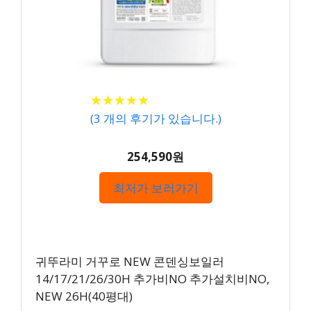
★
★
★
★
★
★
★
★
★
★
(
3
개의 후기가 있습니다.)
254,590원
최저가 보러가기
귀뚜라미 거꾸로 NEW 콘덴싱보일러
14/17/21/26/30H 추가비NO 추가설치비NO,
NEW 26H(40평대)