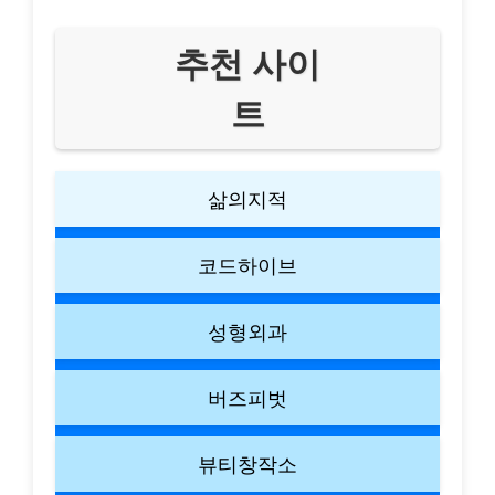
추천 사이
트
삶의지적
코드하이브
성형외과
버즈피벗
뷰티창작소