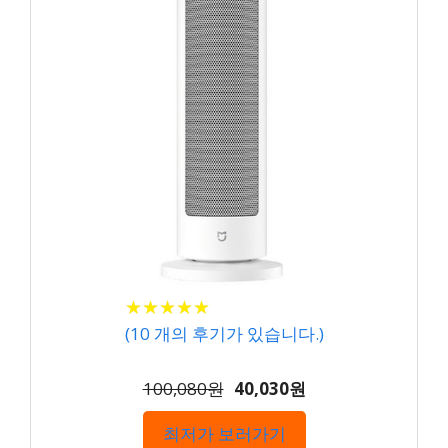
★
★
★
★
★
★
★
★
★
★
(
10
개의 후기가 있습니다.)
100,080원
40,030원
최저가 보러가기