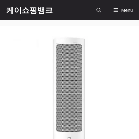
Skip
케이쇼핑뱅크
Menu
to
content