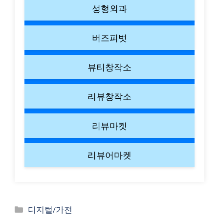
성형외과
버즈피벗
뷰티창작소
리뷰창작소
리뷰마켓
리뷰어마켓
Categories
디지털/가전