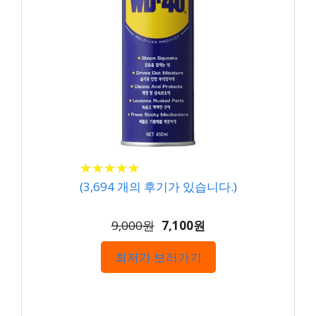
★
★
★
★
★
★
★
★
★
★
(
3,694
개의 후기가 있습니다.)
9,000원
7,100원
최저가 보러가기