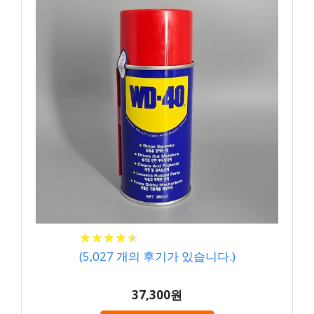
★
★
★
★
★
★
★
★
★
★
(
5,027
개의 후기가 있습니다.)
37,300원