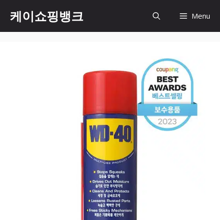
Skip
케이쇼핑뱅크
Menu
to
content