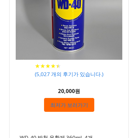
★
★
★
★
★
★
★
★
★
★
(
5,027
개의 후기가 있습니다.)
20,000원
최저가 보러가기
– WD-40 방청 윤활제 360ml, 4개