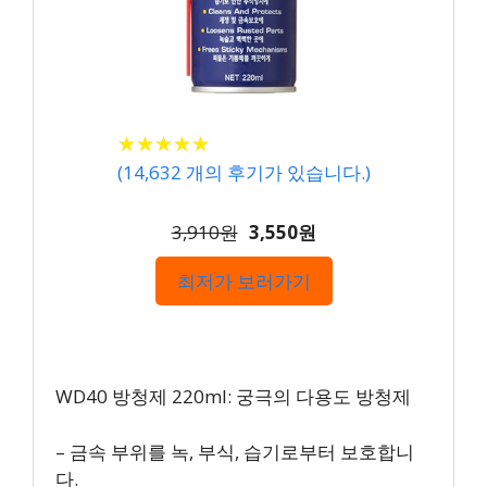
★
★
★
★
★
★
★
★
★
★
(
14,632
개의 후기가 있습니다.)
3,910원
3,550원
최저가 보러가기
WD40 방청제 220ml: 궁극의 다용도 방청제
– 금속 부위를 녹, 부식, 습기로부터 보호합니
다.