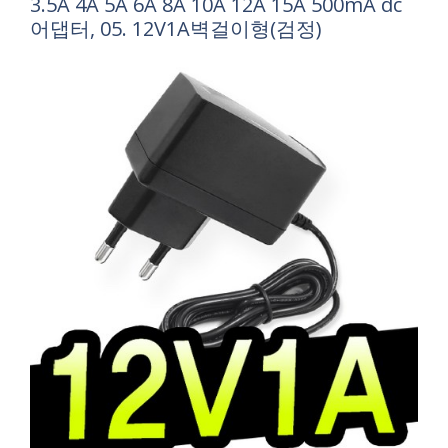
3.5A 4A 5A 6A 8A 10A 12A 15A 500mA dc
어댑터, 05. 12V1A벽걸이형(검정)