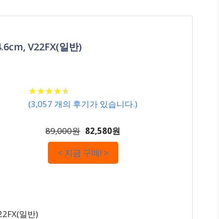
.6cm, V22FX(일반)
★
★
★
★
★
★
★
★
★
★
(
3,057
개의 후기가 있습니다.)
89,000원
82,580원
< 지금 구매! >
22FX(일반)