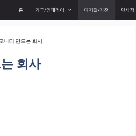
홈
가구/인테리어
디지털/가전
면세점
는 회사