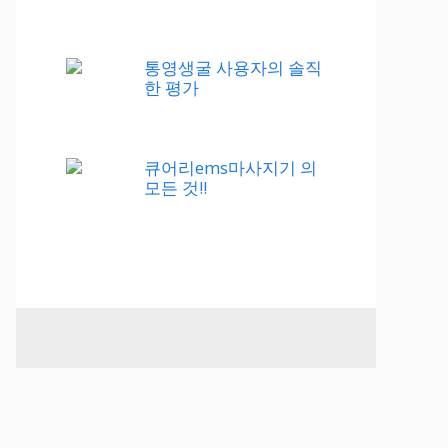
통영생굴 사용자의 솔직
한 평가
큐어리ems마사지기 의
모든 것!!