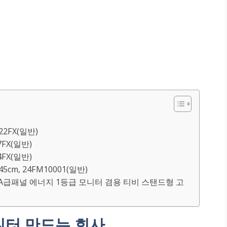
V22FX(일반)
7FX(일반)
4FX(일반)
45cm, 24FM10001(일반)
 TV A급패널 에너지 1등급 모니터 겸용 티비 스탠드형 고
터 만드는 회사