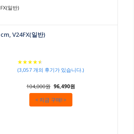
7FX(일반)
cm, V24FX(일반)
★
★
★
★
★
★
★
★
★
★
(
3,057
개의 후기가 있습니다.)
104,000원
96,490원
< 지금 구매! >