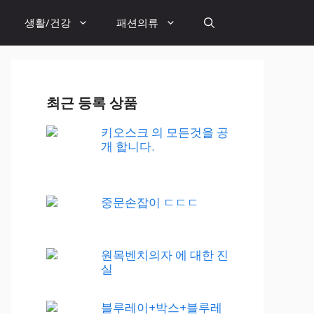
생활/건강
패션의류
최근 등록 상품
키오스크 의 모든것을 공
개 합니다.
중문손잡이 ㄷㄷㄷ
원목벤치의자 에 대한 진
실
블루레이+박스+블루레