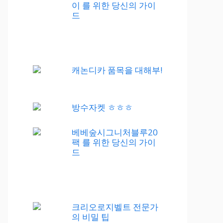
이 를 위한 당신의 가이
드
캐논디카 품목을 대해부!
방수자켓 ㅎㅎㅎ
베베숲시그니처블루20
팩 를 위한 당신의 가이
드
크리오로지벨트 전문가
의 비밀 팁