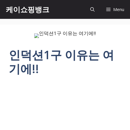
Skip
케이쇼핑뱅크
Menu
to
content
인덕션1구 이유는 여
기에!!