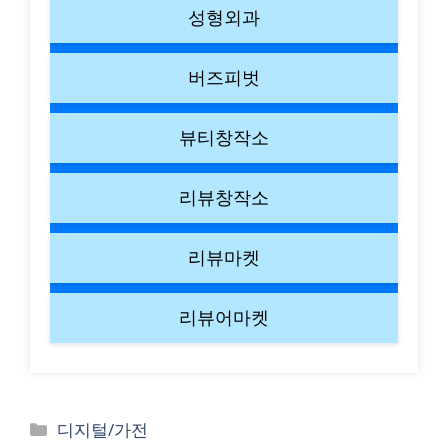
성형외과
버즈피벗
뷰티창작소
리뷰창작소
리뷰마켓
리뷰어마켓
Categories
디지털/가전