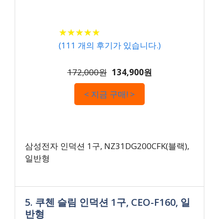
★
★
★
★
★
★
★
★
★
★
(
111
개의 후기가 있습니다.)
172,000원
134,900원
< 지금 구매! >
삼성전자 인덕션 1구, NZ31DG200CFK(블랙),
일반형
5. 쿠첸 슬림 인덕션 1구, CEO-F160, 일
반형