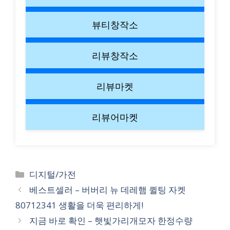
뷰티창작소
리뷰창작소
리뷰마켓
리뷰어마켓
Categories
디지털/가전
베스트셀러 – 버버리 뉴 데레햄 퀼팅 자켓
80712341 생활을 더욱 편리하게!
지금 바로 확인 – 햇빛가리개모자 한정수량