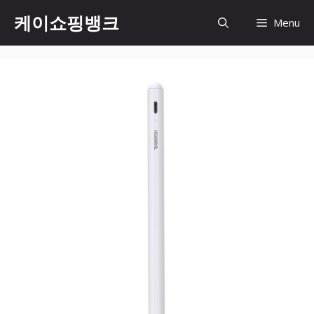
Skip
케이쇼핑뱅크
Menu
to
content