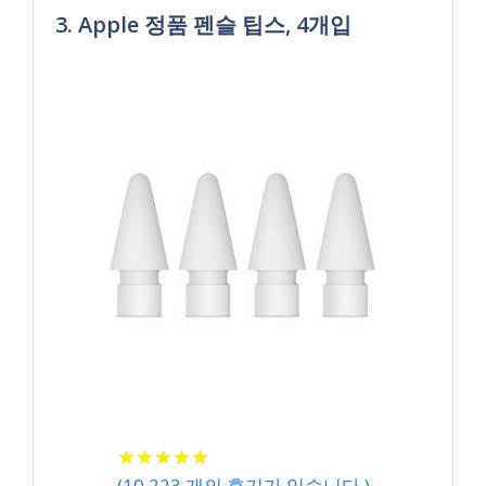
3. Apple 정품 펜슬 팁스, 4개입
★
★
★
★
★
★
★
★
★
★
(
10,223
개의 후기가 있습니다.)