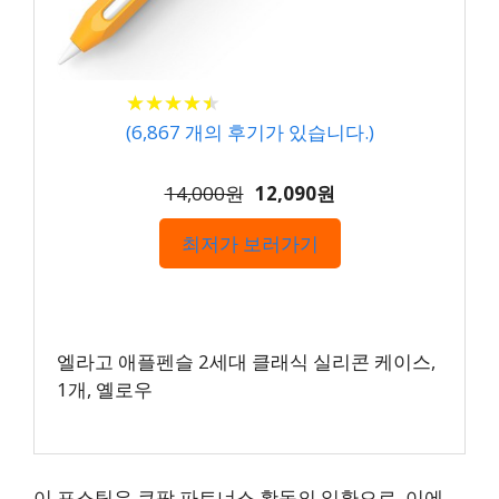
★
★
★
★
★
★
★
★
★
★
(
6,867
개의 후기가 있습니다.)
14,000원
12,090원
최저가 보러가기
엘라고 애플펜슬 2세대 클래식 실리콘 케이스,
1개, 옐로우
이 포스팅은 쿠팡 파트너스 활동의 일환으로, 이에