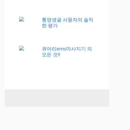
통영생굴 사용자의 솔직
한 평가
큐어리ems마사지기 의
모든 것!!