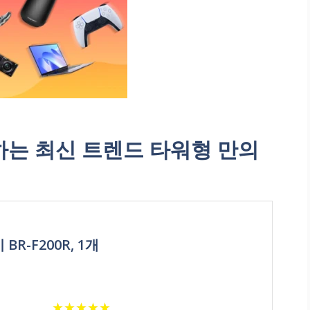
는 최신 트렌드 타워형 만의
R-F200R, 1개
★
★
★
★
★
★
★
★
★
★