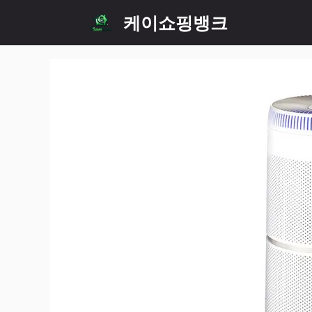
Skip
케이쇼핑뱅크
to
content