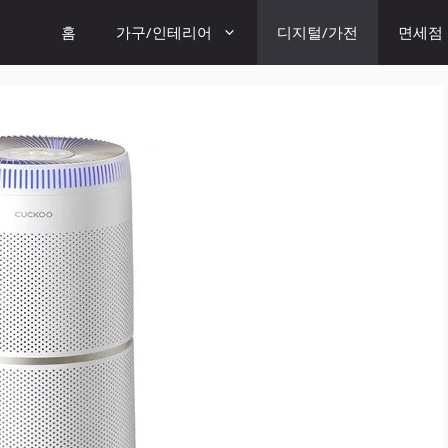
홈
가구/인테리어
디지털/가전
면세점