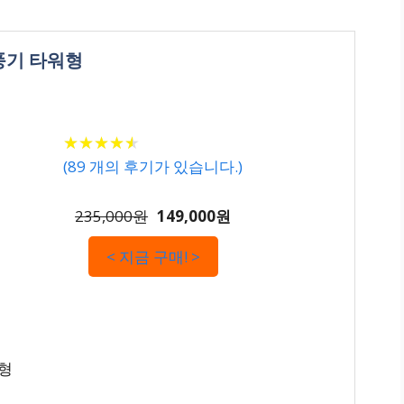
선풍기 타워형
★
★
★
★
★
★
★
★
★
★
(
89
개의 후기가 있습니다.)
235,000원
149,000원
< 지금 구매! >
워형