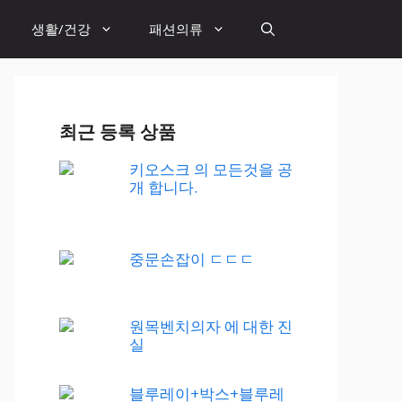
생활/건강
패션의류
최근 등록 상품
키오스크 의 모든것을 공
개 합니다.
중문손잡이 ㄷㄷㄷ
원목벤치의자 에 대한 진
실
블루레이+박스+블루레