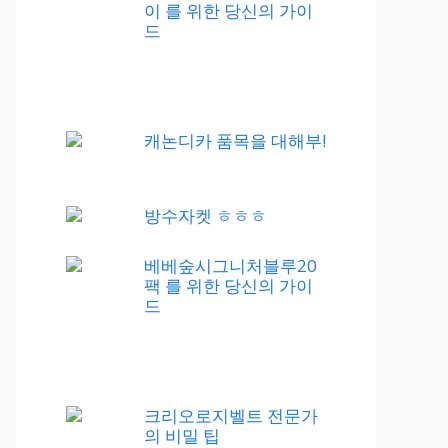
이 를 위한 당신의 가이
드
캐논디카 품목을 대해부!
방수자켓 ㅎㅎㅎ
베베숲시그니처블루20
팩 를 위한 당신의 가이
드
크리오로지벨트 전문가
의 비밀 팁