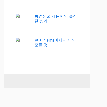
통영생굴 사용자의 솔직
한 평가
큐어리ems마사지기 의
모든 것!!