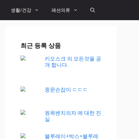
생활/건강
패션의류
최근 등록 상품
키오스크 의 모든것을 공
개 합니다.
중문손잡이 ㄷㄷㄷ
원목벤치의자 에 대한 진
실
블루레이+박스+블루레