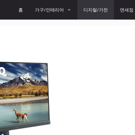
홈
가구/인테리어
디지털/가전
면세점