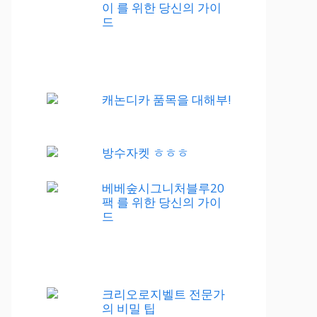
이 를 위한 당신의 가이
드
캐논디카 품목을 대해부!
방수자켓 ㅎㅎㅎ
베베숲시그니처블루20
팩 를 위한 당신의 가이
드
크리오로지벨트 전문가
의 비밀 팁