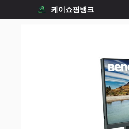
Skip
케이쇼핑뱅크
to
content