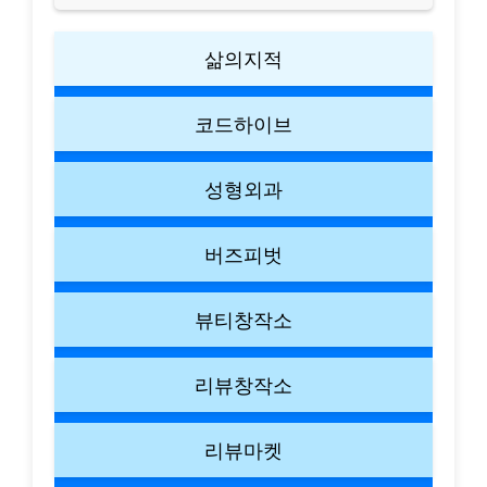
삶의지적
코드하이브
성형외과
버즈피벗
뷰티창작소
리뷰창작소
리뷰마켓