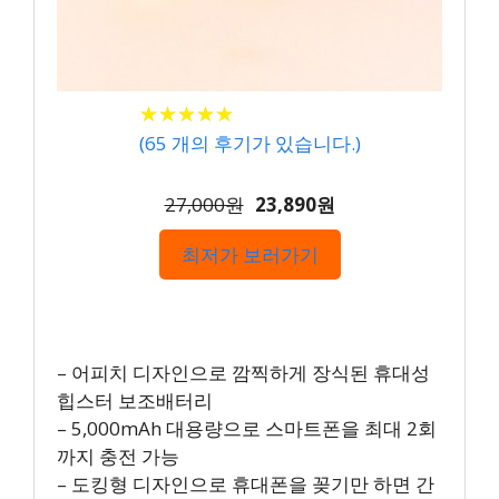
★
★
★
★
★
★
★
★
★
★
(
65
개의 후기가 있습니다.)
27,000원
23,890원
최저가 보러가기
– 어피치 디자인으로 깜찍하게 장식된 휴대성
힙스터 보조배터리
– 5,000mAh 대용량으로 스마트폰을 최대 2회
까지 충전 가능
– 도킹형 디자인으로 휴대폰을 꽂기만 하면 간