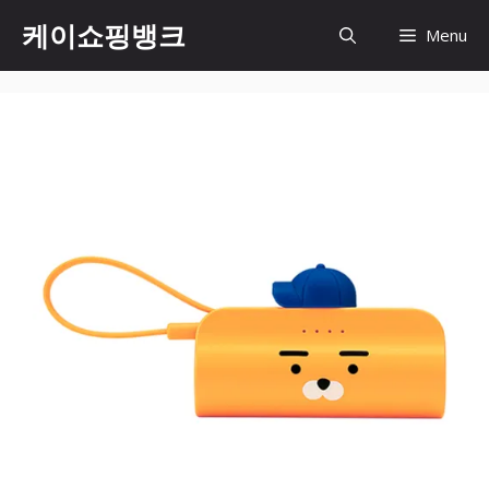
Skip
케이쇼핑뱅크
Menu
to
content