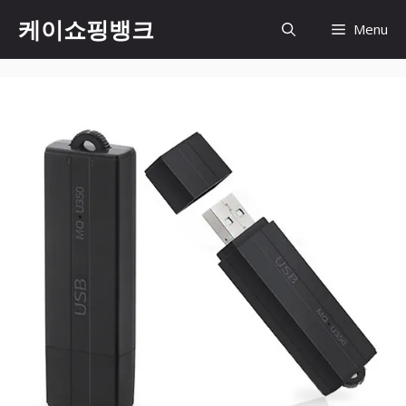
Skip
케이쇼핑뱅크
Menu
to
content