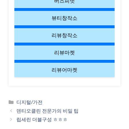
버즈피벗
뷰티창작소
리뷰창작소
리뷰마켓
리뷰어마켓
Categories
디지털/가전
덴티오클린 전문가의 비밀 팁
립세린 더블구성 ㅎㅎㅎ