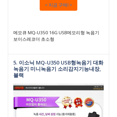
< 지금 구매! >
메모큐 MQ-U350 16G USB메모리형 녹음기
보이스레코더 초소형
5. 이소닉 MQ-U350 USB형녹음기 대화
녹음기 미니녹음기 소리감지기능내장,
블랙