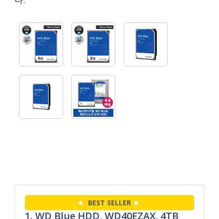
★
BEST SELLER
★
1. WD Blue HDD, WD40EZAX, 4TB