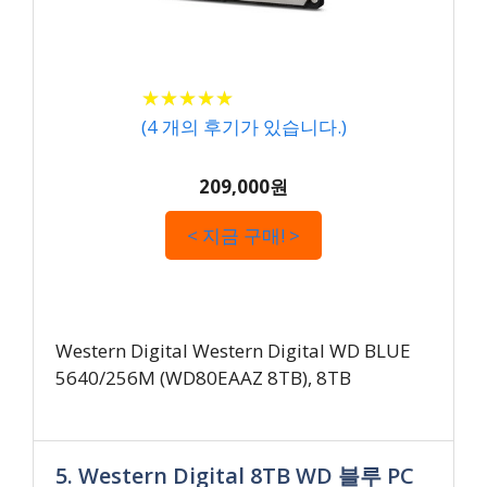
★
★
★
★
★
★
★
★
★
★
(
4
개의 후기가 있습니다.)
209,000원
< 지금 구매! >
Western Digital Western Digital WD BLUE
5640/256M (WD80EAAZ 8TB), 8TB
5. Western Digital 8TB WD 블루 PC