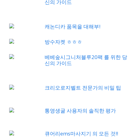
신의 가이드
캐논디카 품목을 대해부!
방수자켓 ㅎㅎㅎ
베베숲시그니처블루20팩 를 위한 당
신의 가이드
크리오로지벨트 전문가의 비밀 팁
통영생굴 사용자의 솔직한 평가
큐어리ems마사지기 의 모든 것!!