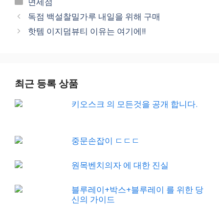
Categories
면세점
독점 백설찰밀가루 내일을 위해 구매
핫템 이지덤뷰티 이유는 여기에!!
최근 등록 상품
키오스크 의 모든것을 공개 합니다.
중문손잡이 ㄷㄷㄷ
원목벤치의자 에 대한 진실
블루레이+박스+블루레이 를 위한 당
신의 가이드