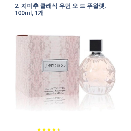
2. 지미추 클래식 우먼 오 드 뚜왈렛,
100ml, 1개
★
★
★
★
★
★
★
★
★
★