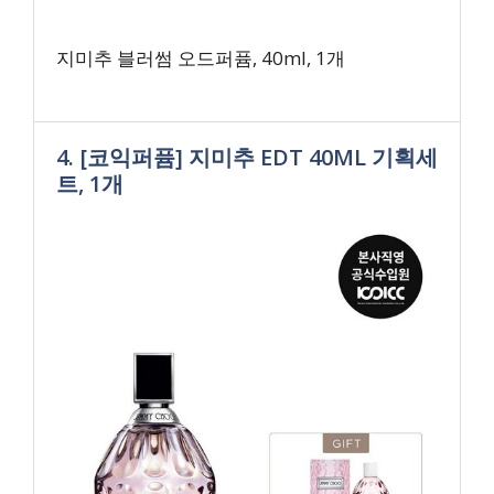
지미추 블러썸 오드퍼퓸, 40ml, 1개
4. [코익퍼퓸] 지미추 EDT 40ML 기획세
트, 1개