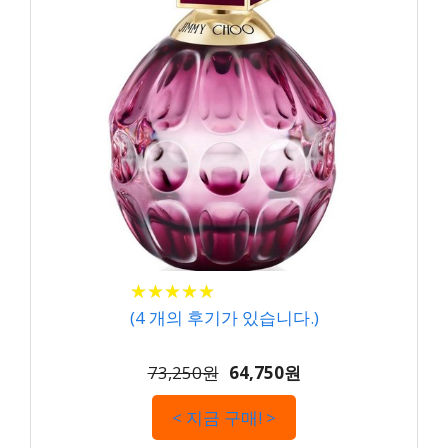
★
★
★
★
★
★
★
★
★
★
(
4
개의 후기가 있습니다.)
73,250원
64,750원
< 지금 구매! >