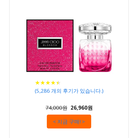
★
★
★
★
★
★
★
★
★
★
(
5,286
개의 후기가 있습니다.)
74,000원
26,960원
< 지금 구매! >