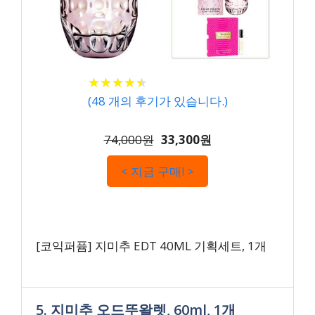
★
★
★
★
★
★
★
★
★
★
(
48
개의 후기가 있습니다.)
74,000원
33,300원
< 지금 구매! >
[코익퍼퓸] 지미추 EDT 40ML 기획세트, 1개
5. 지미추 오드뚜왈렛, 60ml, 1개