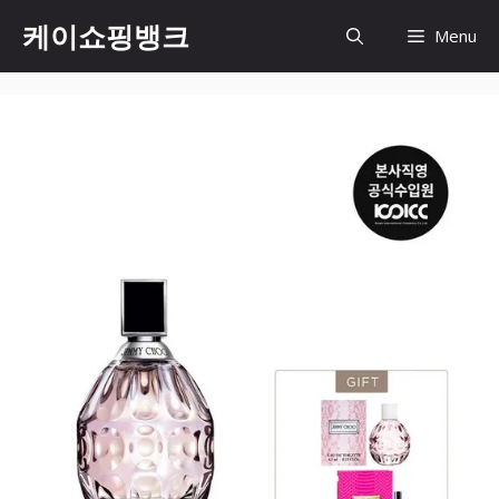
Skip
케이쇼핑뱅크
Menu
to
content