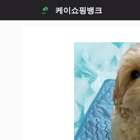
Skip
케이쇼핑뱅크
to
content