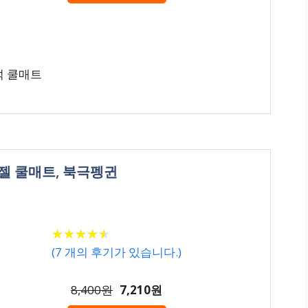
석 쿨매트
 젤 쿨매트, 북극펭귄
★
★
★
★
★
★
★
★
★
★
(
7
개의 후기가 있습니다.)
8,400원
7,210원