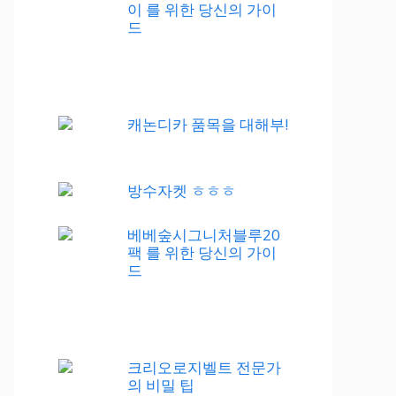
이 를 위한 당신의 가이
드
캐논디카 품목을 대해부!
방수자켓 ㅎㅎㅎ
베베숲시그니처블루20
팩 를 위한 당신의 가이
드
크리오로지벨트 전문가
의 비밀 팁