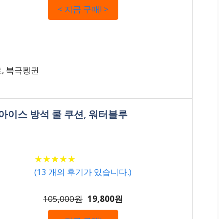
< 지금 구매! >
, 북극펭귄
 아이스 방석 쿨 쿠션, 워터블루
★
★
★
★
★
★
★
★
★
★
(
13
개의 후기가 있습니다.)
105,000원
19,800원