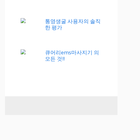
통영생굴 사용자의 솔직
한 평가
큐어리ems마사지기 의
모든 것!!