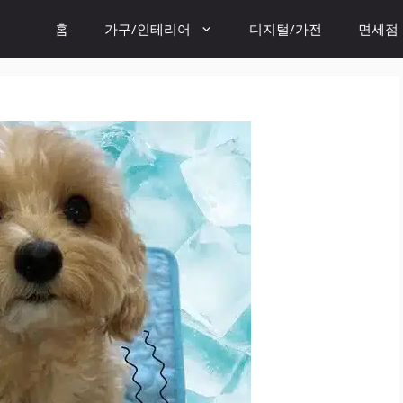
홈
가구/인테리어
디지털/가전
면세점