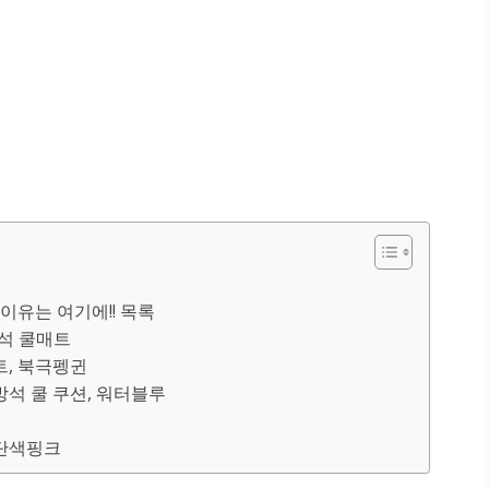
유는 여기에!! 목록
방석 쿨매트
트, 북극펭귄
방석 쿨 쿠션, 워터블루
 단색핑크