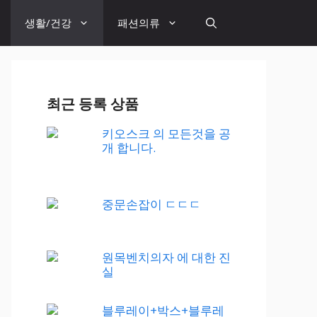
생활/건강
패션의류
최근 등록 상품
키오스크 의 모든것을 공
개 합니다.
중문손잡이 ㄷㄷㄷ
원목벤치의자 에 대한 진
실
블루레이+박스+블루레