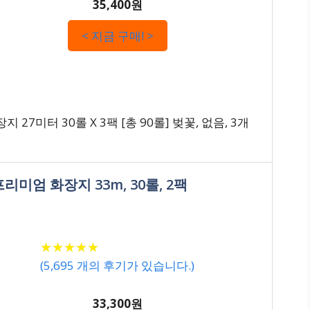
35,400원
< 지금 구매! >
7미터 30롤 X 3팩 [총 90롤] 벚꽃, 없음, 3개
리미엄 화장지 33m, 30롤, 2팩
★
★
★
★
★
★
★
★
★
★
(
5,695
개의 후기가 있습니다.)
33,300원