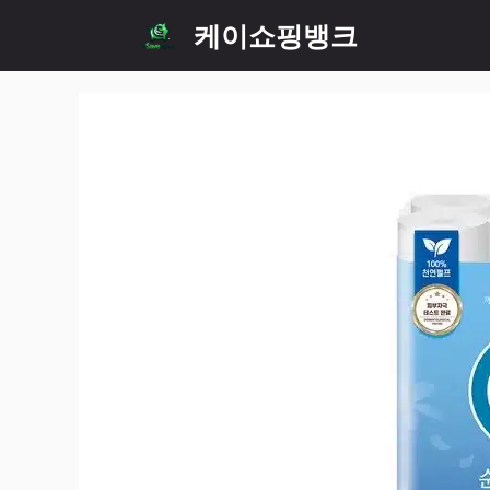
Skip
케이쇼핑뱅크
to
content