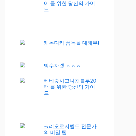
이 를 위한 당신의 가이
드
캐논디카 품목을 대해부!
방수자켓 ㅎㅎㅎ
베베숲시그니처블루20
팩 를 위한 당신의 가이
드
크리오로지벨트 전문가
의 비밀 팁